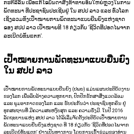
ກະຕືລືລົ້ນ ເພື່ອແກ້ໄຂບັນດາສິ່ງທ້າທາຍອັນໃຫຍ່ຫຼວງໃນການ
ພັດທະນາ ທີ່ປະຊາຊົນປະເຊີນຢູ່ ໃນ ສປປ ລາວ ແລະ ທົ່ວໂລກ
ເຊິ່ງລວມທັງເປົ້າໝາຍການພັດທະນາແບບຍືນຍົງແຫ່ງຊາດ
ຂອງ ສປປ ລາວ ເປົ້າໝາຍທີ 18 ກ່ຽວກັບ ‘ຊີວິດທີ່ປອດໄພຈາກ
ລະເບີດບໍ່ທັນແຕກ’.
ເປົ້າໝາຍການພັດທະນາແບບຍືນຍົງ
ໃນ ສປປ ລາວ
ເປົ້າໝາຍການພັດທະນາແບບຍືນຍົງ (ປພຍ) ແມ່ນແຜນປະຕິບັດງານ
ຂອງໂລກ ເພື່ອລຶບລ້າງຄວາມທຸກຍາກ, ປົກປັກຮັກສາສິ່ງແວດລ້ອມ
ແລະ ພູມອາກາດຂອງໂລກ ແລະ ຮັບປະກັນວ່າ ປະຊາຊົນທຸກຄົນ ຢູ່
ທຸກສະຖານທີ່ ມີຄວາມສະຫງົບສຸກ ແລະ ຄວາມຮັ່ງມີ. ໃນປີ 2016
ລັດຖະບານແຫ່ງ ສປປ ລາວ ໄດ້ລິເລີ່ມຈັດຕັ້ງປະຕິບັດເປົ້າໝາຍການ
ພັດທະນາແບບຍືນຍົງແຫ່ງຊາດ ທີ 18 ກ່ຽວກັບ ‘ຊີວິດທີ່ປອດໄພຈາກ
ລະເບີດບໍ່ທັນແຕກ’ ຢ່າງເປັນທາງການ ໂດຍການເຂົ້າຮ່ວມຂອງທ່ານ