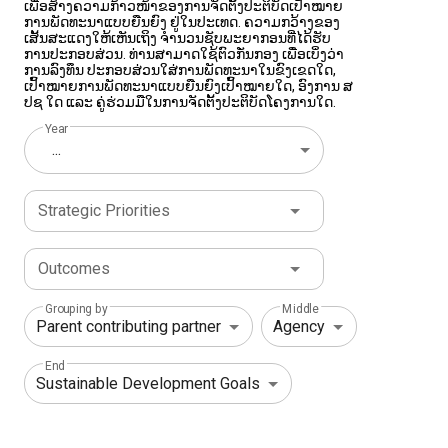
ເພື່ອ​ສ້າງ​ຄວາມ​ກ້າວ​ໜ້າ​ຂອງ​ການ​ຈັດ​ຕັ້ງ​ປະ​ຕິ​ບັດ​ເປົ້າ​ໝາ​ຍ​
ການ​ພັດ​ທະ​ນາ​ແບບ​ຍືນ​ຍົງ ຢູ່​ໃນ​ປະ​ເທດ. ຄວາມກວ້າງ​ຂອງ​
ເສັ້ນສະ​ແດງ​ໃຫ້​ເຫັນ​ເຖິງ ​ຈຳ​ນວນຊັບ​ພະ​ຍາ​ກອນ​ທີ່​ໄດ້​ຮັບ​
ການ​ປະ​ກອບ​ສ່ວນ. ທ່ານ​ສາ​ມາດ​ໃຊ້​ຕົວ​ກັ່ນ​ກອງ ເພື່ອ​ເບິ່ງວ່າ​
ການ​ລົ​ງ​ທຶນ ​ປະ​ກອບ​ສ່ວນ​ໃສ່​ການ​ພັດ​ທະ​ນາ​ໃນ​ຂົງ​ເຂດ​ໃດ,
ເປົ້າ​ໝາຍ​ການ​ພັດ​ທະ​ນາ​ແບບ​ຍືນ​ຍົງ​ເປົ້າ​ໝາຍ​ໃດ, ອົງ​ການ ສ​
ປ​ຊ ໃດ ແລະ ຄູ່​ຮ່​ວມ​ມື​ໃນ​ການ​ຈັດ​ຕັ້ງ​ປະ​ຕິ​ບັດ​ໂຄງ​ການໃດ.
Year
...
Strategic Priorities
Outcomes
Grouping by
Middle
End