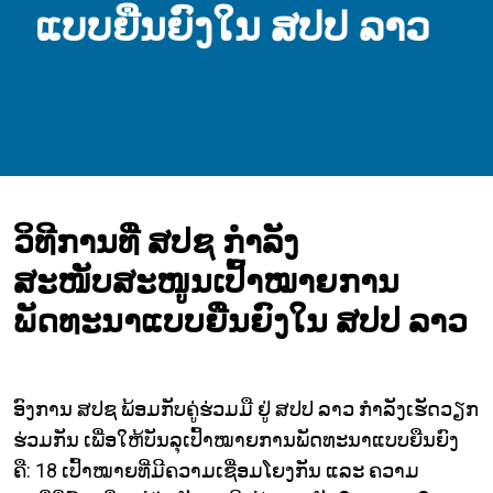
ແບບຍືນຍົງໃນ ສປປ ລາວ
ວິທີການທີ່ ສປຊ ກຳລັງ
ສະໜັບສະໜູນເປົ້າໝາຍການ
ພັດທະນາແບບຍືນຍົງໃນ ສປປ ລາວ
ອົງການ ສປຊ ພ້ອມກັບຄູ່ຮ່ວມມື ຢູ່ ສປປ ລາວ ກຳລັງເຮັດວຽກ
ຮ່ວມກັນ ເພື່ອໃຫ້ບັນລຸເປົ້າໝາຍການພັດທະນາແບບຍືນຍົງ
ຄື: 18 ເປົ້າໝາຍທີ່ມີຄວາມເຊື່ອມໂຍງກັນ ແລະ ຄວາມ