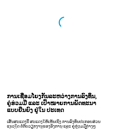
ການ​ເຊື່ອມ​ໂຍງ​ກັນ​ລະ​ຫວ່າງ​ການ​ລົງ​ທຶນ,
ຄູ່​ຮ່ວມ​ມື ແລະ ເປົ້າ​ໝາຍ​ການ​ພັດ​ທະ​ນາ​
ແບບ​ຍືນ​ຍົງ ​ຢູ່ໃນ ປະ​ເທດ
​ເສັ້ນ​ສະ​ແດງນີ້ ສະ​ແດງ​ໃຫ້​ເຫັນ​ເຖິງ ການ​ລົງ​ທຶນ​ປະ​ກອບ​ສ່ວນ​
ແນວ​ໃດ ​ຕໍ່​ກັບ​ວຽກ​ງານຂອງ​ອົງ​ການ ແລະ ຄູ່​ຮ່ວມ​ມື​ຕ່າງໆ