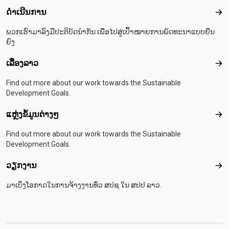
ດຳເນີນການ
ດຳເ
ພວກເຮົາມາລົງມືປະຕິບັດນຳກັນ ເພື່ອໄປສູ່ເປົ້າໝາຍການພັດທະນາແບບຍືນ
ຍົງ
ເລື່ອງລາວ
ເລື່
Find out more about our work towards the Sustainable
Development Goals.
ແຫຼ່ງຂໍ້ມູນຕ່າງໆ
ແຫຼ່
Find out more about our work towards the Sustainable
Development Goals.
ວຽກງານ
ວຽ
ມາເບິ່ງໂອກາດໃນການຈ້າງງານທົ່ວ ສປຊ ໃນ ສປປ ລາວ.