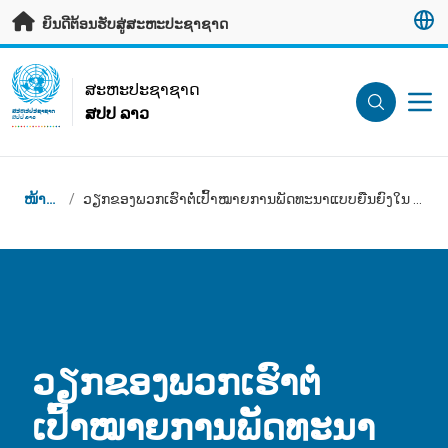
ຂ້າມຂໍ້ມູນຫຼັກ
ຍິນດີຕ້ອນຮັບສູ່ສະຫະປະຊາຊາດ
UN Logo
ສະ​ຫະ​ປະ​ຊາ​ຊາດ
ສປປ ລາວ
ສະ​ຫະ​ປະ​ຊາ​ຊາດ
ສປປ ລາວ
Breadcrumb
ໜ້າຫຼັກ
/
ວຽກຂອງພວກເຮົາຕໍ່ເປົ້າໝາຍການພັດທະນາແບບຍືນຍົງໃນ ສປປ ລາວ
ວຽກຂອງພວກເຮົາຕໍ່
ເປົ້າໝາຍການພັດທະນາ