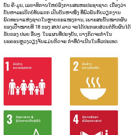
ບັນ ຄີ-ມູນ, ເລຂາທິການໃຫຍ່ອົງການສະຫະປະຊາຊາດ. ເນື່ອງວ່າ
ບັນຫາລະເບີດບໍ່ທັນແຕກ ເປັນບັນຫາໜຶ່ງ ທີ່ພົວພັນກັບວຽກງານ
ພັດທະນາແຫ່ງຊາດໃນຫຼາຍຂະແໜງການ, ເພາະສະນັ້ນໝາກຜົນ
ຂອງເປົ້າໝາຍທີ 18 ຂອງ ສປປ ລາວ ຈະໄດ້ປະກອບສ່ວນຕໍ່ກັບຜົນໄດ້
ຮັບຂອງ ປພຍ ອື່ນໆ. ໃນແຜນທີ່ປະຈຸບັນ, ບາງກິດຈະກຳໃນ
ນະຄອນຫຼວງວຽງຈັນແມ່ນກິດຈະ ກຳທີ່ດຳເນີນໃນທົ່ວປະເທດ.