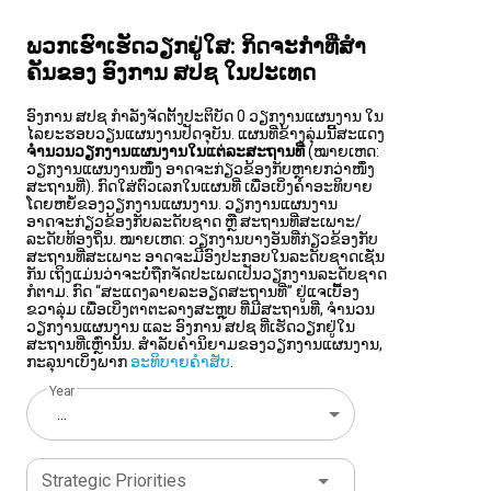
ພວກ​ເຮົາ​ເຮັດ​ວຽກ​ຢູ່​ໃສ​: ກິດ​ຈະ​ກຳ​ທີ່​ສຳ​
ຄັນ​ຂອງ ອົງ​ການ ສ​ປ​ຊ ໃນ​ປະ​ເທດ
ອົງການ ສປຊ ກຳລັງຈັດຕັ້ງປະຕິບັດ 0 ວຽກງານແຜນງານ ໃນ
ໄລຍະຮອບວຽນແຜນງານປັດຈຸບັນ. ແຜນທີ່ຂ້າງລຸ່ມນີ້ສະແດງ
ຈຳນວນວຽກງານແຜນງານໃນແຕ່ລະສະຖານທີ່
(ໝາຍເຫດ:
ວຽກງານແຜນງານໜຶ່ງ ອາດຈະກ່ຽວຂ້ອງກັບຫຼາຍກວ່າໜຶ່ງ
ສະຖານທີ່). ກົດໃສ່ຕົວເລກໃນແຜນທີ່ ເພື່ອເບິ່ງຄຳອະທິບາຍ
ໂດຍຫຍໍ້ຂອງວຽກງານແຜນງານ. ວຽກງານແຜນງານ
ອາດຈະກ່ຽວຂ້ອງກັບລະດັບຊາດ ຫຼື ສະຖານທີ່ສະເພາະ/
ລະດັບທ້ອງຖິ່ນ. ໝາຍເຫດ: ວຽກງານບາງອັນທີ່ກ່ຽວຂ້ອງກັບ
ສະຖານທີ່ສະເພາະ ອາດຈະມີອົງປະກອບໃນລະດັບຊາດເຊັ່ນ
ກັນ ເຖິງແມ່ນວ່າຈະບໍ່ຖືກຈັດປະເພດເປັນວຽກງານລະດັບຊາດ
ກໍຕາມ. ກົດ “ສະແດງລາຍລະອຽດສະຖານທີ່” ຢູ່ແຈເບື້ອງ
ຂວາລຸ່ມ ເພື່ອເບິ່ງຕາຕະລາງສະຫຼຸບ ທີ່ມີສະຖານທີ່, ຈຳນວນ
ວຽກງານແຜນງານ ແລະ ອົງການ ສປຊ ທີ່ເຮັດວຽກຢູ່ໃນ
ສະຖານທີ່ເຫຼົ່ານັ້ນ. ສຳລັບຄຳນິຍາມຂອງວຽກງານແຜນງານ,
ກະລຸນາເບິ່ງພາກ
ອະທິບາຍຄຳສັບ
.
Year
...
Strategic Priorities