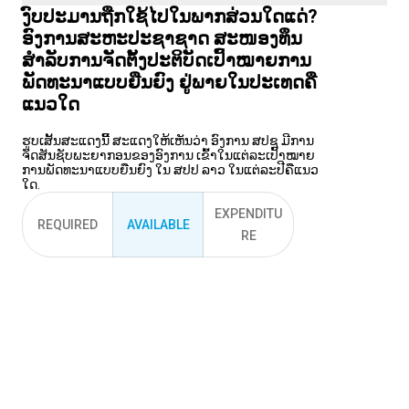
​ງົບ​ປະ​ມານ​ຖືກ​ໃຊ້​ໄປ​ໃນ​ພາກ​ສ່ວນ​ໃດ​ແດ່?
ອົງ​ການ​ສະ​ຫະ​ປະ​ຊາ​ຊາດ ສະ​ໜອງ​ທຶນ​
ສຳ​ລັບ​ການ​ຈັ​ດ​ຕັ້ງ​ປະ​ຕິ​ບັດ​ເປົ້າ​ໝາຍ​ການ​
ພັດ​ທະ​ນາ​ແບບ​ຍືນ​ຍົງ ຢູ່​​ພາຍໃນ​ປະ​ເທດ​ຄື​
ແນວ​ໃດ
ຮູບເສັ້ນສະແດງນີ້ີ້ ສະແດງໃຫ້ເຫັນວ່າ ອົງການ ສປຊ ມີການ
ຈັດສັນຊັບພະຍາກອນຂອງອົງການ ເຂົ້າໃນແຕ່ລະເປົ້າໝາຍ
ການພັດທະນາແບບຍືນຍົງ ໃນ ສປປ ລາວ ໃນແຕ່ລະປີຄືແນວ
ໃດ.
EXPENDITU
REQUIRED
AVAILABLE
RE