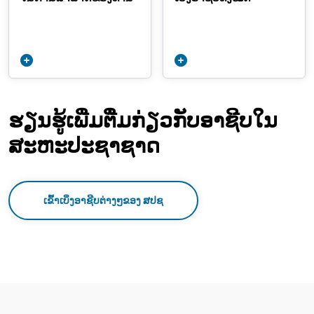
ຮຽນຮູ້ເພີ່ມຕື່ມກ່ຽວກັບອາຊີບໃນ
ສະຫະປະຊາຊາດ
ເຂົ້າເບິ່ງອາຊີບຕ່າງໆຂອງ ສປຊ