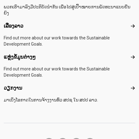
ພວກເຮົາມາລົງມືປະຕິບັດນຳກັນ ເພື່ອໄປສູ່ເປົ້າໝາຍການພັດທະນາແບບຍືນ
ຍົງ
ເລື່ອງລາວ
ເລື່
Find out more about our work towards the Sustainable
Development Goals.
ແຫຼ່ງຂໍ້ມູນຕ່າງໆ
ແຫຼ່
Find out more about our work towards the Sustainable
Development Goals.
ວຽກງານ
ວຽ
ມາເບິ່ງໂອກາດໃນການຈ້າງງານທົ່ວ ສປຊ ໃນ ສປປ ລາວ.