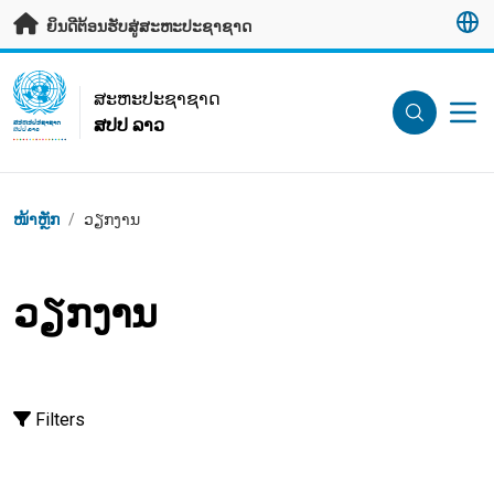
ຂ້າມຂໍ້ມູນຫຼັກ
ຍິນດີຕ້ອນຮັບສູ່ສະຫະປະຊາຊາດ
UN Logo
ສະ​ຫະ​ປະ​ຊາ​ຊາດ
ສປປ ລາວ
ສະ​ຫະ​ປະ​ຊາ​ຊາດ
ສປປ ລາວ
Breadcrumb
ໜ້າຫຼັກ
/
ວຽກງານ
ວຽກງານ
Filters