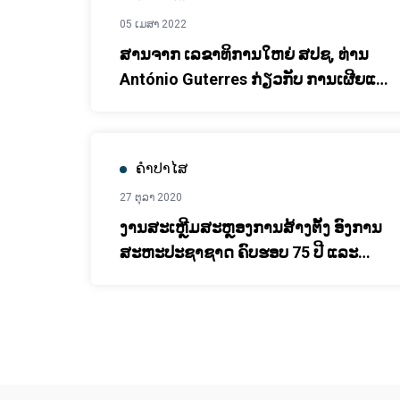
05 ເມສາ 2022
ສານຈາກ ເລຂາທິການໃຫຍ່ ສປຊ, ທ່ານ
António Guterres ກ່ຽວກັບ ການເຜີຍແຜ່
ບົດລາຍງານສະບັບທີ 3 ຂອງ IPCC
ຄຳປາໄສ
27 ຕຸລາ 2020
ງານສະເຫຼີມສະຫຼອງການສ້າງຕັ້ງ ອົງການ
ສະຫະປະຊາຊາດ ຄົບຮອບ 75 ປີ ແລະ
ສປປ ລາວ ເຂົ້າເປັນສະມາຊິກ ຂອງອົງການ
ສະຫະປະຊາຊາດ ຄົບຮອບ 65 ປີ