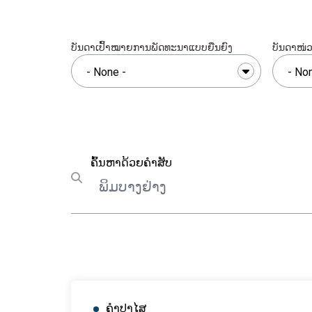
ບັນດາເປົ້າໝາຍການພັດທະນາແບບຍືນຍົງ
ບັນດາໜ່
ຄົ້ນຫາ
ຄົ້ນຫາດ້ວຍຄຳສັບ
Submit search
ຄຳປາໄສ