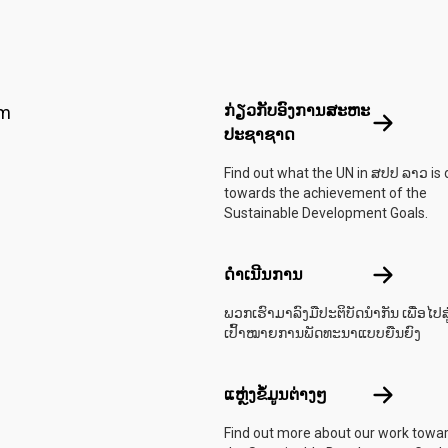
Footer menu
ກ່ຽວກັບອົງການສະຫະ
am
ກ່ຽວກັບອ
ປະຊາຊາດ
Find out what the UN in ສປປ ລາວ is 
towards the achievement of the
Sustainable Development Goals.
ດຳເນີນກາ
ດຳເນີນການ
ພວກເຮົາມາລົງມືປະຕິບັດນຳກັນ ເພື່ອໄປສູ
ເປົ້າໝາຍການພັດທະນາແບບຍືນຍົງ
ແຫຼ່ງຂໍ້ມູນຕ
ແຫຼ່ງຂໍ້ມູນຕ່າງໆ
Find out more about our work towa