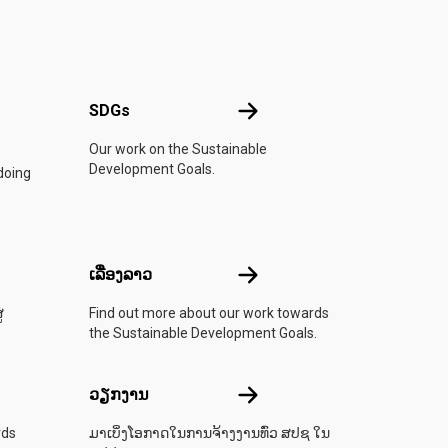
SDGs
SDGs
ົງການສະຫະປະຊາຊາດ
Our work on the Sustainable
Development Goals.
doing
ນ
ເລື່ອງລາວ
ເລື່ອງລາວ
່
Find out more about our work towards
the Sustainable Development Goals.
່າງໆ
ວຽກງານ
ວຽກງານ
rds
ມາເບິ່ງໂອກາດໃນການຈ້າງງານທົ່ວ ສປຊ ໃນ