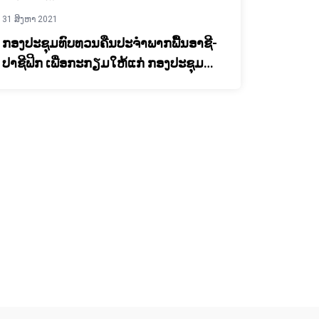
31 ສິງຫາ 2021
ກອງປະຊຸມທົບທວນຄືນປະຈຳພາກພື້ນອາຊີ-
ປາຊີຟິກ ເພື່ອກະກຽມໃຫ້ແກ່ ກອງປະຊຸມ
LDC ຄັ້ງທີ 5