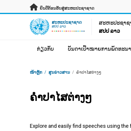
ຂ້າມຂໍ້ມູນຫຼັກ
ຍິນດີຕ້ອນຮັບສູ່ສະຫະປະຊາຊາດ
UN Logo
ສະ​ຫະ​ປະ​ຊາ​
ສະ​ຫະ​ປະ​ຊາ​ຊາດ
ສປປ ລາວ
ສປປ ລາວ
ກ່ຽວກັບ
ບັນດາເປົ້າໝາຍການພັດທະນາ
Breadcrumb
ໜ້າຫຼັກ
/
ສູນຂ່າວສານ
/
ຄຳປາໄສຕ່າງໆ
ຄຳປາໄສຕ່າງໆ
Explore and easily find speeches using the f