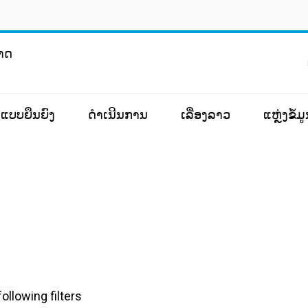
ຊາດ
ແບບຍືນຍົງ
ດຳເນີນການ
ເລື່ອງລາວ
ແຫຼ່ງຂໍ້
ollowing filters