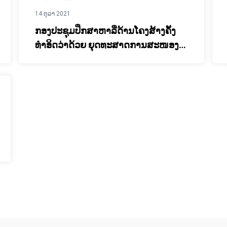
14 ຕຸລາ 2021
ກອງປະຊຸມປຶກສາຫາລືດ້ານໂຄງສ້າງຄັ້ງ
ທຳອິດວ່າດ້ວຍ ຍຸດທະສາດການສະໜອງ
ທຶນໃຫ້ແກ່ ແຜນພັດທະນາເສດຖະກິດ-
ສັງຄົມແຫ່ງຊາດຄັ້ງທີ 9