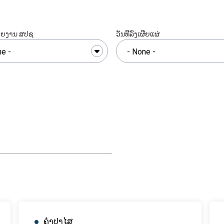
ວຍງານ ສປຊ
ວັນທີລົງເຜີຍແຜ່
ຄຳປາໄສ