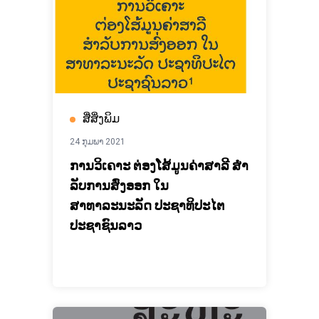
ສື່ສິ່ງພິມ
24 ກຸມພາ 2021
ການວິເຄາະ ຕ່ອງໂສ້ມູນຄ່າສາລີ ສໍາ
ລັບການສົ່ງອອກ ໃນ
ສາທາລະນະລັດ ປະຊາທິປະໄຕ
ປະຊາຊົນລາວ