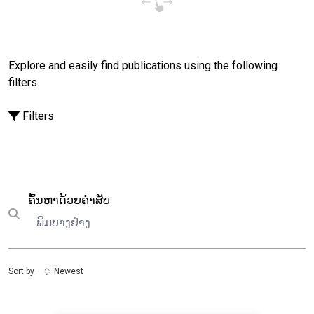
Explore and easily find publications using the following
filters
Filters
ຄົ້ນຫາ
ຄົ້ນຫາດ້ວຍຄຳສັບ
Submit search
Sort by
Newest