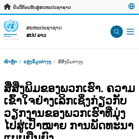
ຂ້າມຂໍ້ມູນຫຼັກ
ຍິນດີຕ້ອນຮັບສູ່ສະຫະປະຊາຊາດ
UN Logo
ສະ​ຫະ​ປະ​ຊາ​ຊາດ
ສປປ ລາວ
ສະ​ຫະ​ປະ​ຊາ​ຊາດ
ສປປ ລາວ
Breadcrumb
ໜ້າຫຼັກ
/
ແຫຼ່ງຂໍ້ມູນຕ່າງໆ
/
ສື່ສິ່ງພິມຕ່າງໆ
ສື່ສິ່ງພິມຂອງພວກເຮົາ. ຄວາມ
ເຂົ້າໃຈຢ່າງເລິກເຊິ່ງກ່ຽວກັບ
ວຽກງານຂອງພວກເຮົາທີ່ມຸ່ງ
ໄປສູ່ເປົ້າໝາຍ ການພັດທະນາ
ແບບຍືນຍົງ.