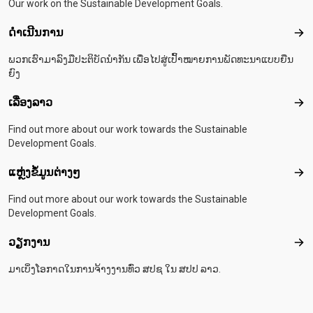
Our work on the Sustainable Development Goals.
ດຳເນີນການ
ດຳເ
ພວກເຮົາມາລົງມືປະຕິບັດນຳກັນ ເພື່ອໄປສູ່ເປົ້າໝາຍການພັດທະນາແບບຍືນ
ຍົງ
ເລື່ອງລາວ
ເລື່
Find out more about our work towards the Sustainable
Development Goals.
ແຫຼ່ງຂໍ້ມູນຕ່າງໆ
ແຫຼ່
Find out more about our work towards the Sustainable
Development Goals.
ວຽກງານ
ວຽ
ມາເບິ່ງໂອກາດໃນການຈ້າງງານທົ່ວ ສປຊ ໃນ ສປປ ລາວ.