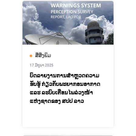
ສື່ສິ່ງພິມ
17 ມິຖຸນາ 2025
ບົດລາຍງານການສໍາຫຼວດຄວາມ
ຮັບຮູ້ ກ່ຽວກັບພະຍາກອນອາກາດ
ແລະ ລະບົບເຕືອນໄພລ່ວງໜ້າ
ແຫ່ງຊາດຂອງ ສປປ ລາວ