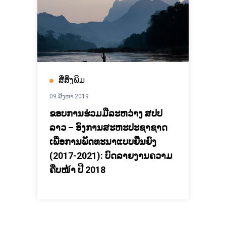
ສື່ສິ່ງພິມ
09 ສິງຫາ 2019
ຂອບການຮ່ວມມືລະຫວ່າງ ສປປ
ລາວ – ອົງການສະຫະປະຊາຊາດ
ເພື່ອການພັດທະນາແບບຍືນຍົງ
(2017-2021): ບົດລາຍງານຄວາມ
ຄືບໜ້າ ປີ 2018