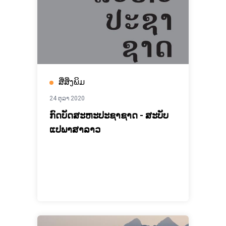
ສື່ສິ່ງພິມ
24 ຕຸລາ 2020
ກົດບັດສະຫະປະຊາຊາດ - ສະບັບ
ແປພາສາລາວ