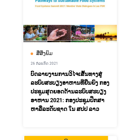
ສື່ສິ່ງພິມ
26 ກໍລະກົດ 2021
ບົດລາຍງານການວິໄຈເສັ້ນທາງສູ່
ລະບົບສະບຽງອາຫານທີ່ຍືນຍົງ ກອງ
ປະຊຸມສຸດຍອດດ້ານລະບົບສະບຽງ
ອາຫານ 2021: ກອງປະຊຸມປຶກສາ
ຫາລືລະດັບຊາດ ໃນ ສປປ ລາວ