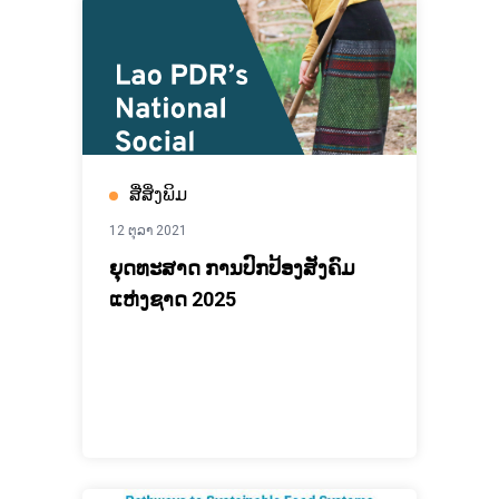
ສື່ສິ່ງພິມ
12 ຕຸລາ 2021
ຍຸດທະສາດ ການປົກປ້ອງສັງຄົມ
ແຫ່ງຊາດ 2025