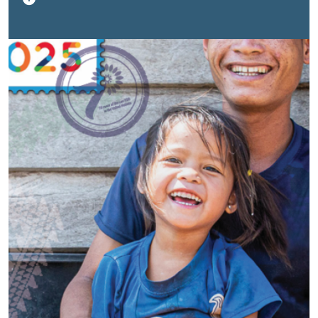
being and resilience, strengthening governance and
inclusive prosperity, and sustaining policy reforms—
even amid significant reductions in official
development assistance and major national
institutional transitions.
Through human-interest stories, the report brings to
life the impact of UN interventions, from communities
recovering after widespread flooding to mothers and
babies benefiting from improved health services and
youth driving forward the LaoUN70 vision. It also
reflects on the UN's role in supporting Lao PDR's
preparations for LDC graduation, the formulation of the
10th National Socio-Economic Development Plan, the
14th High-Level Round Table Meeting and the signing
of the Third Vientiane Declaration, and the launch of the
2027–2031 Cooperation Framework—shaping a more
resilient, inclusive, and sustainable future for the
people of Lao PDR.