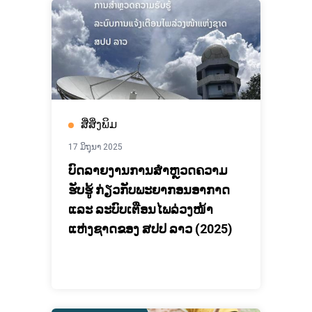
ສື່ສິ່ງພິມ
17 ມິຖຸນາ 2025
ບົດລາຍງານການສໍາຫຼວດຄວາມ
ຮັບຮູ້ ກ່ຽວກັບພະຍາກອນອາກາດ
ແລະ ລະບົບເຕືອນໄພລ່ວງໜ້າ
ແຫ່ງຊາດຂອງ ສປປ ລາວ (2025)