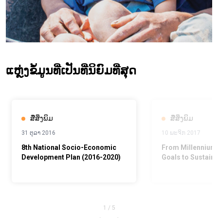
ແຫຼ່ງຂໍ້ມູນທີ່ເປັນທີ່ນິຍົມທີ່ສຸດ
ສື່ສິ່ງພິມ
ສື່ສິ່ງພິມ
31 ຕຸລາ 2016
10 ພະຈິກ 2017
8th National Socio-Economic
From Millennium
Development Plan (2016-2020)
Goals to Sustain
Development Goal
base for 2030
1
/
5