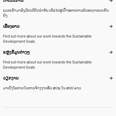
ດຳເນີນການ
ດຳເ
ພວກເຮົາມາລົງມືປະຕິບັດນຳກັນ ເພື່ອໄປສູ່ເປົ້າໝາຍການພັດທະນາແບບຍືນ
ຍົງ
ເລື່ອງລາວ
ເລື່
Find out more about our work towards the Sustainable
Development Goals.
ແຫຼ່ງຂໍ້ມູນຕ່າງໆ
ແຫຼ່
Find out more about our work towards the Sustainable
Development Goals.
ວຽກງານ
ວຽ
ມາເບິ່ງໂອກາດໃນການຈ້າງງານທົ່ວ ສປຊ ໃນ ສປປ ລາວ.