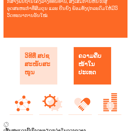
ກໍ່ສ້າງພື້ນຖານໂຄງລ່າງທີ່ທົນທານ, ສົ່ງເສີມການຫັນໄປສູ່
ອຸດສະຫະກຳທີ່ສົມດຸນ ແລະ ຍືນຍົງ ພ້ອມທັງປຸກລະດົມໃຫ້ມີວິ
ວັດທະນາການອັນໃໝ່.
ວິທີທີ່ ສປຊ
ຄວາມຄືບ
ສະໜັບສະ
ໜ້າໃນ
ໜູນ
ປະເທດ
ເສັ້ນສະແດງນີ້ເບິ່ງລະອຽດກວ່າໃນລວງຂວາງ.