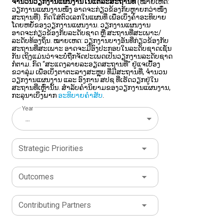
ຈຳນວນວຽກງານແຜນງານໃນແຕ່ລະສະຖານທີ່
(ໝາຍເຫດ:
ວຽກງານແຜນງານໜຶ່ງ ອາດຈະກ່ຽວຂ້ອງກັບຫຼາຍກວ່າໜຶ່ງ
ສະຖານທີ່). ກົດໃສ່ຕົວເລກໃນແຜນທີ່ ເພື່ອເບິ່ງຄຳອະທິບາຍ
ໂດຍຫຍໍ້ຂອງວຽກງານແຜນງານ. ວຽກງານແຜນງານ
ອາດຈະກ່ຽວຂ້ອງກັບລະດັບຊາດ ຫຼື ສະຖານທີ່ສະເພາະ/
ລະດັບທ້ອງຖິ່ນ. ໝາຍເຫດ: ວຽກງານບາງອັນທີ່ກ່ຽວຂ້ອງກັບ
ສະຖານທີ່ສະເພາະ ອາດຈະມີອົງປະກອບໃນລະດັບຊາດເຊັ່ນ
ກັນ ເຖິງແມ່ນວ່າຈະບໍ່ຖືກຈັດປະເພດເປັນວຽກງານລະດັບຊາດ
ກໍຕາມ. ກົດ “ສະແດງລາຍລະອຽດສະຖານທີ່” ຢູ່ແຈເບື້ອງ
ຂວາລຸ່ມ ເພື່ອເບິ່ງຕາຕະລາງສະຫຼຸບ ທີ່ມີສະຖານທີ່, ຈຳນວນ
ວຽກງານແຜນງານ ແລະ ອົງການ ສປຊ ທີ່ເຮັດວຽກຢູ່ໃນ
ສະຖານທີ່ເຫຼົ່ານັ້ນ. ສຳລັບຄຳນິຍາມຂອງວຽກງານແຜນງານ,
ກະລຸນາເບິ່ງພາກ
ອະທິບາຍຄຳສັບ
.
Year
...
Strategic Priorities
Outcomes
Contributing Partners