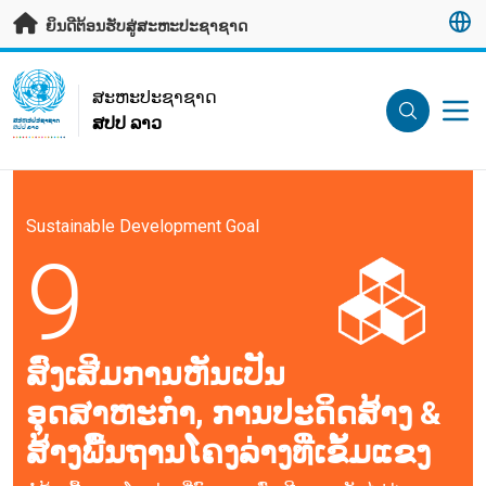
ຂ້າມຂໍ້ມູນຫຼັກ
ຍິນດີຕ້ອນຮັບສູ່ສະຫະປະຊາຊາດ
UN Logo
ສະ​ຫະ​ປະ​ຊາ​ຊາດ
ສປປ ລາວ
ສະ​ຫະ​ປະ​ຊາ​ຊາດ
ສປປ ລາວ
Sustainable Development Goal
9
ສົ່ງເສີມການຫັນເປັນ
ອຸດສາຫະກຳ, ການປະດິດສ້າງ &
ສ້າງພື້ນຖານໂຄງລ່າງທີ່ເຂັ້ມແຂງ