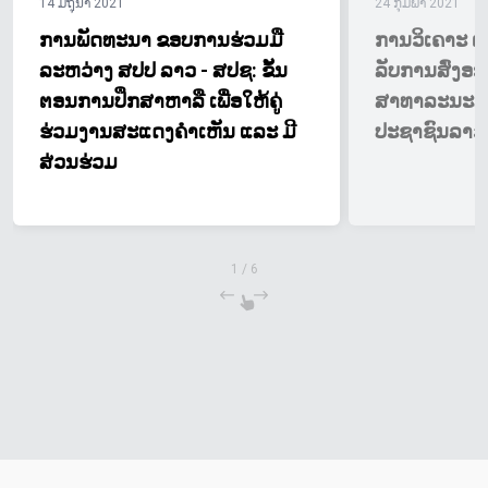
14 ມິຖຸນາ 2021
24 ກຸມພາ 2021
ການພັດທະນາ ຂອບການຮ່ວມມື
ການວິເຄາະ ຕ່
ລະຫວ່າງ ສປປ ລາວ - ສປຊ: ຂັ້ນ
ລັບການສົ່ງອ
ຕອນການປຶກສາຫາລື ເພື່ອໃຫ້ຄູ່
ສາທາລະນະລັ
ຮ່ວມງານສະແດງຄຳເຫັນ ແລະ ມີ
ປະຊາຊົນລາວ
ສ່ວນຮ່ວມ
1
/
6