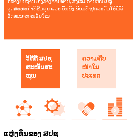
ກໍ່ສ້າງພື້ນຖານໂຄງລ່າງທີ່ທົນທານ, ສົ່ງເສີມການຫັນໄປສູ່
ອຸດສະຫະກຳທີ່ສົມດຸນ ແລະ ຍືນຍົງ ພ້ອມທັງປຸກລະດົມໃຫ້ມີວິ
ວັດທະນາການອັນໃໝ່.
ວິທີທີ່ ສປຊ
ຄວາມຄືບ
ສະໜັບສະ
ໜ້າໃນ
ໜູນ
ປະເທດ
ແຫຼ່ງທຶນຂອງ ສປຊ