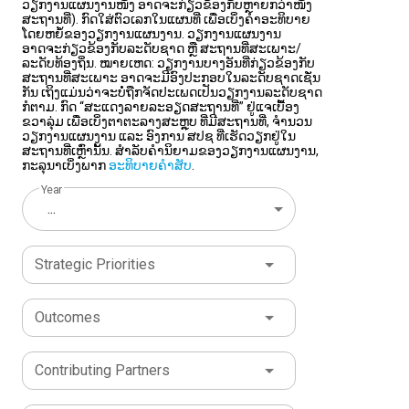
ວຽກງານແຜນງານໜຶ່ງ ອາດຈະກ່ຽວຂ້ອງກັບຫຼາຍກວ່າໜຶ່ງ
ສະຖານທີ່). ກົດໃສ່ຕົວເລກໃນແຜນທີ່ ເພື່ອເບິ່ງຄຳອະທິບາຍ
ໂດຍຫຍໍ້ຂອງວຽກງານແຜນງານ. ວຽກງານແຜນງານ
ອາດຈະກ່ຽວຂ້ອງກັບລະດັບຊາດ ຫຼື ສະຖານທີ່ສະເພາະ/
ລະດັບທ້ອງຖິ່ນ. ໝາຍເຫດ: ວຽກງານບາງອັນທີ່ກ່ຽວຂ້ອງກັບ
ສະຖານທີ່ສະເພາະ ອາດຈະມີອົງປະກອບໃນລະດັບຊາດເຊັ່ນ
ກັນ ເຖິງແມ່ນວ່າຈະບໍ່ຖືກຈັດປະເພດເປັນວຽກງານລະດັບຊາດ
ກໍຕາມ. ກົດ “ສະແດງລາຍລະອຽດສະຖານທີ່” ຢູ່ແຈເບື້ອງ
ຂວາລຸ່ມ ເພື່ອເບິ່ງຕາຕະລາງສະຫຼຸບ ທີ່ມີສະຖານທີ່, ຈຳນວນ
ວຽກງານແຜນງານ ແລະ ອົງການ ສປຊ ທີ່ເຮັດວຽກຢູ່ໃນ
ສະຖານທີ່ເຫຼົ່ານັ້ນ. ສຳລັບຄຳນິຍາມຂອງວຽກງານແຜນງານ,
ກະລຸນາເບິ່ງພາກ
ອະທິບາຍຄຳສັບ
.
Year
...
Strategic Priorities
Outcomes
Contributing Partners