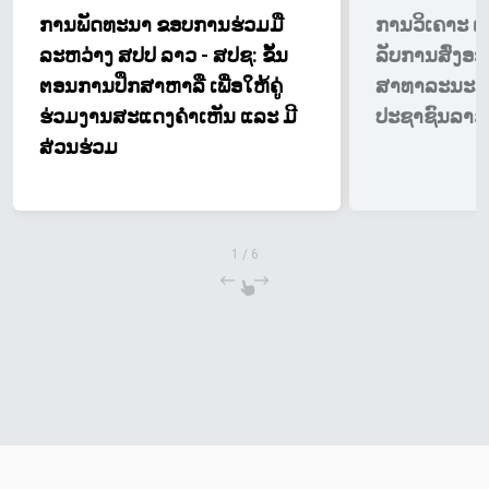
ການພັດທະນາ ຂອບການຮ່ວມມື
ການວິເຄາະ ຕ່
ລະຫວ່າງ ສປປ ລາວ - ສປຊ: ຂັ້ນ
ລັບການສົ່ງອ
ຕອນການປຶກສາຫາລື ເພື່ອໃຫ້ຄູ່
ສາທາລະນະລັ
ຮ່ວມງານສະແດງຄຳເຫັນ ແລະ ມີ
ປະຊາຊົນລາວ
ສ່ວນຮ່ວມ
1
/
6