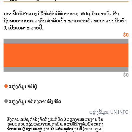
ກຣາຟິກນີ້ສະແດງນີ້ໃຫ້ເຫັນວິທີການຂອງ ສປຊ ໃນການຈັດສັນ
ຊັບພະຍາກອນຂອງຕົນ ສຳລັບເປົ້າ ໝາຍການພັດທະນາແບບຍືນຍົງ
9, ເປັນເວລາຫລາຍປີ.
$0
$0
ແຫຼ່ງຂໍ້ມູນທີ່ມີຢູ່
ແຫຼ່ງຂໍ້ມູນທີ່ຕ້ອງການທັງໝົດ
ແຫຼ່ງຂໍ້ມູນ: UN INFO
ອົງການ ສປຊ ກຳລັງຈັດຕັ້ງປະຕິບັດ 0 ວຽກງານແຜນງານ ໃນ
ໄລຍະຮອບວຽນແຜນງານປັດຈຸບັນ. ແຜນທີ່ຂ້າງລຸ່ມນີ້ສະແດງ
ຈຳນວນວຽກງານແຜນງານໃນແຕ່ລະສະຖານທີ່
(ໝາຍເຫດ: