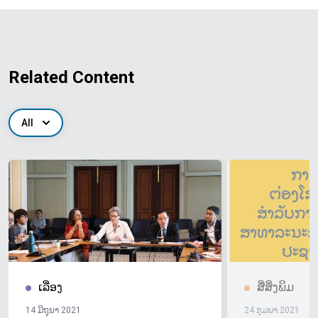
Related Content
All
ເລື່ອງ
ສື່ສິ່ງພິມ
14 ມິຖຸນາ 2021
24 ກຸມພາ 2021