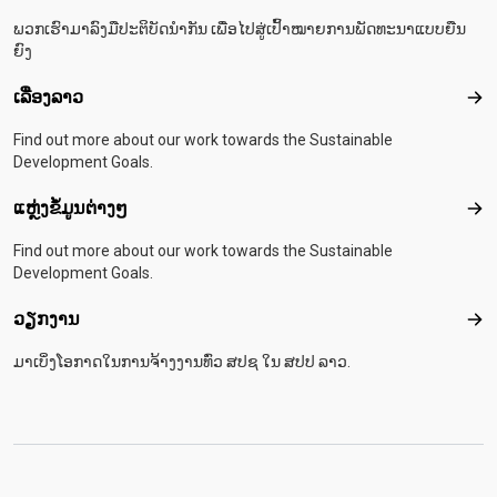
ພວກເຮົາມາລົງມືປະຕິບັດນຳກັນ ເພື່ອໄປສູ່ເປົ້າໝາຍການພັດທະນາແບບຍືນ
ຍົງ
ເລື່ອງລາວ
ເລື່
Find out more about our work towards the Sustainable
Development Goals.
ແຫຼ່ງຂໍ້ມູນຕ່າງໆ
ແຫຼ່
Find out more about our work towards the Sustainable
Development Goals.
ວຽກງານ
ວຽ
ມາເບິ່ງໂອກາດໃນການຈ້າງງານທົ່ວ ສປຊ ໃນ ສປປ ລາວ.