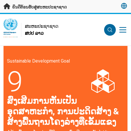
ຂ້າມຂໍ້ມູນຫຼັກ
ຍິນດີຕ້ອນຮັບສູ່ສະຫະປະຊາຊາດ
UN Logo
ສະ​ຫະ​ປະ​ຊາ​ຊາດ
ສປປ ລາວ
ສະ​ຫະ​ປະ​ຊາ​ຊາດ
ສປປ ລາວ
Sustainable Development Goal
9
ສົ່ງເສີມການຫັນເປັນ
ອຸດສາຫະກຳ, ການປະດິດສ້າງ &
ສ້າງພື້ນຖານໂຄງລ່າງທີ່ເຂັ້ມແຂງ