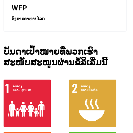
WFP
ອົງການອາຫານໂລກ
ບັນດາເປົ້າໝາຍທີ່ພວກເຮົາ
ສະໜັບສະໜູນຜ່ານຂໍ້ລິເລີ່ມນີ້