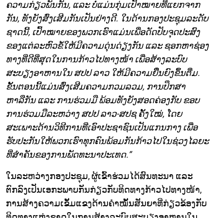
ຄວາມກ່ຽວພັນກັນ, ແລະ ບໍ່ແມ່ນກຸ່ມເປົ້າໝາຍທີ່ແຍກຈາກ
ກັນ, ທັງຍັງສົ່ງເສີມກັນເປັນຢ່າງດີ. ໃນດ້ານກອງປະຊຸມລະດັບ
ຊາດນີ້, ເປົ້າໝາຍຂອງພວກເຮົາແມ່ນເພື່ອດັດປັບຈຸດປະສົງ
ຂອງແຕ່ລະຫົວຂໍ້ໃຫ້ມີຄວາມດຸ່ນດ່ຽງກັນ ແລະ ຊອກຫາຊ່ອງ
ທາງທີ່ດີທີ່ສຸດໃນການກ້າວໄປທາງໜ້າ ເພື່ອສ້າງລະບົບ
ສະບຽງອາຫານໃນ ສປປ ລາວ ໃຫ້ມີຄວາມຍືຶນຍົງຂຶ້ນຕື່ມ.
ຂັ້ນຕອນນີ້ແມ່ນສົ່ງເສີມຄວາມກວມລວມ, ການປຶກສາ
ຫາລືກັນ ແລະ ການຮ່ວມມື ພ້ອມທັງຍັງສອດຄ່ອງກັບ ຂອບ
ການຮ່ວມມືລະຫວ່າງ ສປປ ລາວ-ສປຊ ຄັ້ງໃໝ່, ໂດຍ
ສະເພາະດ້ານວິທີການທີ່ເອົາປະຊາຊົນເປັນແກນກາງ ເພື່ອ
ຮັບປະກັນໃຫ້ພວກເຮົາທຸກຄົນພ້ອມກັນກ້າວໄປໃນຊ່ວງໄລຍະ
ທີ່ສຳຄັນຂອງການພັດທະນາປະເທດ.”
ໃນລະຫວ່າງກອງປະຊຸມ, ຜູ້ເຂົ້າຮ່ວມໄດ້ສົນທະນາ ແລະ
ຕົກລົງເປັນເອກະພາບກັນກ່ຽວກັບທິດທາງກ້າວໄປທາງໜ້າ,
ການສ້າງຄວາມເຂັ້ມແຂງດ້ານຄຳໝັ້ນສັນຍາທີ່ກ່ຽວຂ້ອງກັບ
ທິດທາງແຫ່ງຊາດໃນການສ້າງລະບົບສະບຽງອາຫານໃນ