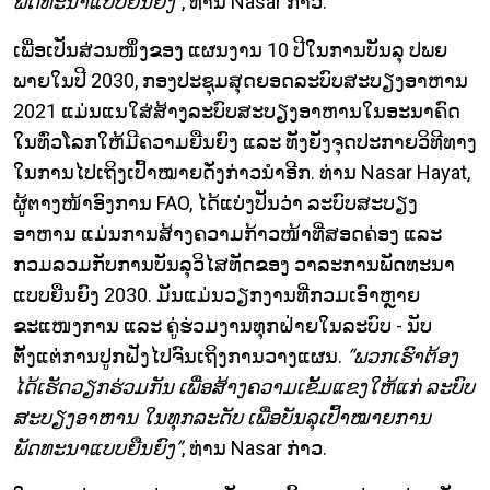
ພັດທະນາແບບຍືນຍົງ”
, ທ່ານ Nasar ກ່າວ.
ເພື່ອເປັນສ່ວນໜຶ່ງຂອງ ແຜນງານ 10 ປີໃນການບັນລຸ ປພຍ
ພາຍໃນປີ 2030, ກອງປະຊຸມສຸດຍອດລະບົບສະບຽງອາຫານ
2021 ແມ່ນແນໃສ່ສ້າງລະບົບສະບຽງອາຫານໃນອະນາຄົດ
ໃນທົ່ວໂລກໃຫ້ມີຄວາມຍືນຍົງ ແລະ ທັງຍັງຈຸດປະກາຍວິທີທາງ
ໃນການໄປເຖິງເປົ້າໝາຍດັ່ງກ່າວນຳອີກ. ທ່ານ Nasar Hayat,
ຜູ້ຕາງໜ້າອົງການ FAO, ໄດ້ແບ່ງປັນວ່າ ລະບົບສະບຽງ
ອາຫານ ແມ່ນການສ້າງຄວາມກ້າວໜ້າທີ່ສອດຄ່ອງ ແລະ
ກວມລວມກັບການບັນລຸວິໄສທັດຂອງ ວາລະການພັດທະນາ
ແບບຍືນຍົງ 2030. ມັນແມ່ນວຽກງານທີ່ກວມເອົາຫຼາຍ
ຂະແໜງການ ແລະ ຄູ່ຮ່ວມງານທຸກຝ່າຍໃນລະບົບ - ນັບ
ຕັ້ງແຕ່ການປູກຝັງໄປຈົນເຖິງການວາງແຜນ.
“ພວກເຮົາຕ້ອງ
ໄດ້ເຮັດວຽກຮ່ວມກັນ ເພື່ອສ້າງຄວາມເຂັ້ມແຂງໃຫ້ແກ່ ລະບົບ
ສະບຽງອາຫານ ໃນທຸກລະດັບ ເພື່ອບັນລຸເປົ້າໝາຍການ
ພັດທະນາແບບຍືນຍົງ”
, ທ່ານ Nasar ກ່າວ.