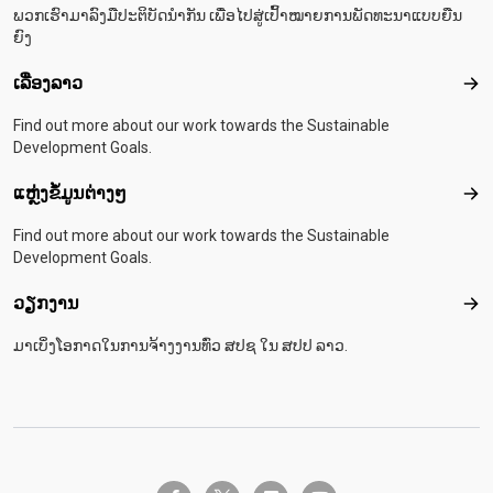
ພວກເຮົາມາລົງມືປະຕິບັດນຳກັນ ເພື່ອໄປສູ່ເປົ້າໝາຍການພັດທະນາແບບຍືນ
ຍົງ
ເລື່ອງລາວ
ເລື່
Find out more about our work towards the Sustainable
Development Goals.
ແຫຼ່ງຂໍ້ມູນຕ່າງໆ
ແຫຼ່
Find out more about our work towards the Sustainable
Development Goals.
ວຽກງານ
ວຽ
ມາເບິ່ງໂອກາດໃນການຈ້າງງານທົ່ວ ສປຊ ໃນ ສປປ ລາວ.
twitter-x