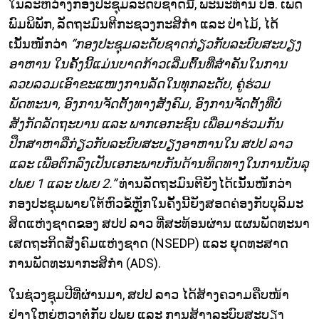
ໃນລະຫວ່າງກອງປະຊຸມລະດັບຊາດນີ້, ພະນະທ່ານ ປອ. ເພັດ
ພົມພິພັກ, ລັດຖະມົນຕີກະຊວງກະສິກຳ ແລະ ປ່າໄມ້, ໄດ້
ເນັ້ນໜັກວ່າ
“ກອງປະຊຸມລະດັບຊາດກ່ຽວກັບລະບົບສະບຽງ
ອາຫານ ໃນຄັ້ງນີ້ແມ່ນບາດກ້າວເລີ່ມຕົ້ນທີ່ສຳຄັນໃນການ
ລວບລວມເອົາຂະແໜງການລັດໃນທຸກລະດັບ, ຄູ່ຮ່ວມ
ພັດທະນາ, ອົງການຈັດຕັ້ງທາງສັງຄົມ, ອົງການຈັດຕັ້ງທີ່ບໍ່
ສັງກັດລັດຖະບານ ແລະ ພາກເອກະຊົນ ເພື່ອມາຮ່ວມກັນ
ປຶກສາຫາລືກ່ຽວກັບລະບົບສະບຽງອາຫານໃນ ສປປ ລາວ
ແລະ ເພື່ອຕົກລົງເປັນເອກະພາບກັນດ້ານທິດທາງໃນການບັນລຸ
ປພຍ 1 ແລະ ປພຍ 2.”
ທ່ານລັດຖະມົນຕີຍັງໄດ້ເນັ້ນໜັກວ່າ
ກອງປະຊຸມພາຍໃຕ້ຫົວຂໍ້ຫຼັກໃນຄັ້ງນີ້ຍັງສອດຄ່ອງກັບບຸລິມະ
ສິດແຫ່ງຊາດຂອງ ສປປ ລາວ ທີ່ສະທ້ອນຜ່ານ ແຜນພັດທະນາ
ເສດຖະກິດສັງຄົມແຫ່ງຊາດ (NSEDP) ແລະ ຍຸດທະສາດ
ການພັດທະນາກະສິກຳ (ADS).
ໃນຊ່ວງຊຸມປີທີ່ຜ່ານມາ, ສປປ ລາວ ໄດ້ສ້າງຄວາມຄືບໜ້າ
ຢ່າງໃຫຍ່ຫຼວງຕໍ່ກັບ ປພຍ ແລະ ການສ້າງລະບົບສະບຽງ