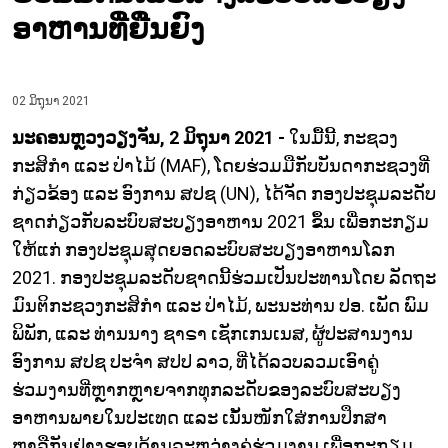
ອາຫານທີ່ຍືນຍົງ
02 ມິຖຸນາ 2021
ນະຄອນຫຼວງວຽງຈັນ, 2 ມິຖຸນາ 2021 -
ໃນມື້ນີ້, ກະຊວງ
ກະສິກຳ ແລະ ປ່າໄມ້ (MAF), ໂດຍຮ່ວມມືກັບບັນດາກະຊວງທີ່
ກ່ຽວຂ້ອງ ແລະ ອົງການ ສປຊ (UN), ໄດ້ຈັດ ກອງປະຊຸມລະດັບ
ຊາດກ່ຽວກັບລະບົບສະບຽງອາຫານ 2021 ຂຶ້ນ ເພື່ອກະກຽມ
ໃຫ້ແກ່ ກອງປະຊຸມສຸດຍອດລະບົບສະບຽງອາຫານໂລກ
2021. ກອງປະຊຸມລະດັບຊາດນີ້ຮ່ວມເປັນປະທານໂດຍ ລັດຖະ
ມົນຕິກະຊວງກະສິກຳ ແລະ ປ່າໄມ້, ພະນະທ່ານ ປອ. ເພັດ ພົມ
ພິພັກ, ແລະ ທ່ານນາງ ຊາຣາ ເຊັກເກນເນສ, ຜູ້ປະສານງານ
ອົງການ ສປຊ ປະຈຳ ສປປ ລາວ, ທີ່ໄດ້ລວບລວມເອົາຄູ່
ຮ່ວມງານທີ່ຫຼາກຫຼາຍຈາກທຸກລະດັບຂອງລະບົບສະບຽງ
ອາຫານພາຍໃນປະເທດ ແລະ ເນັ້ນໜັກໃສ່ການປຶກສາ
ຫາລືກັນຢ່າງຮອບດ້ານລະຫວ່າງຄູ່ຮ່ວມງານ ເພື່ອກະກຽມ