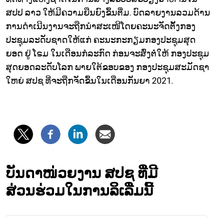
ສປປ ລາວ ໃຫ້ມີຄວາມຍືນຍົງຂຶ້ນຕື່ມ. ບົດລາຍງານລວມດ້ານ
ການດຳເນີນງານຈະຖືກນຳສະເໜີໂດຍຄະນະຈັດຕັ້ງກອງ
ປະຊຸມລະດັບຊາດໃຫ້ແກ່ ຄະນະກະກຽມກອງປະຊຸມສຸດ
ຍອດ ຢູ່ ໂຣມ ໃນເດືອນກໍລະກົດ ກ່ອນຈະສົ່ງຕໍ່ໃຫ້ ກອງປະຊຸມ
ສຸດຍອດລະດັບໂລກ ພາຍໃຕ້ຂອບຂອງ ກອງປະຊຸມສະມັດຊາ
ໃຫຍ່ ສປຊ ທີ່ຈະຖືກຈັດຂຶ້ນໃນເດືອນກັນຍາ 2021.
ບັນດາໜ່ວຍງານ ສປຊ ທີ່ມີ
ສ່ວນຮ່ວມໃນການລິເລີ່ມນີ້