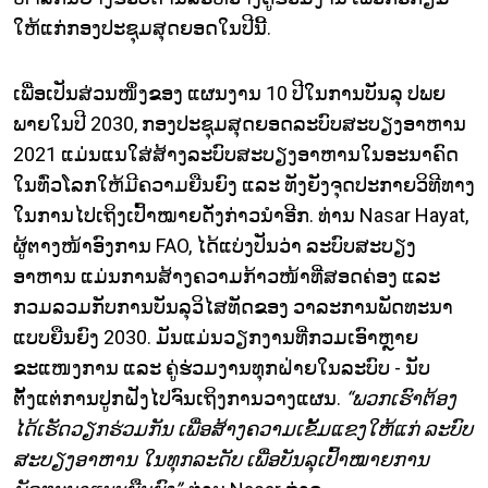
ໃຫ້ແກ່ກອງປະຊຸມສຸດຍອດໃນປີນີ້.
ເພື່ອເປັນສ່ວນໜຶ່ງຂອງ ແຜນງານ 10 ປີໃນການບັນລຸ ປພຍ
ພາຍໃນປີ 2030, ກອງປະຊຸມສຸດຍອດລະບົບສະບຽງອາຫານ
2021 ແມ່ນແນໃສ່ສ້າງລະບົບສະບຽງອາຫານໃນອະນາຄົດ
ໃນທົ່ວໂລກໃຫ້ມີຄວາມຍືນຍົງ ແລະ ທັງຍັງຈຸດປະກາຍວິທີທາງ
ໃນການໄປເຖິງເປົ້າໝາຍດັ່ງກ່າວນຳອີກ. ທ່ານ Nasar Hayat,
ຜູ້ຕາງໜ້າອົງການ FAO, ໄດ້ແບ່ງປັນວ່າ ລະບົບສະບຽງ
ອາຫານ ແມ່ນການສ້າງຄວາມກ້າວໜ້າທີ່ສອດຄ່ອງ ແລະ
ກວມລວມກັບການບັນລຸວິໄສທັດຂອງ ວາລະການພັດທະນາ
ແບບຍືນຍົງ 2030. ມັນແມ່ນວຽກງານທີ່ກວມເອົາຫຼາຍ
ຂະແໜງການ ແລະ ຄູ່ຮ່ວມງານທຸກຝ່າຍໃນລະບົບ - ນັບ
ຕັ້ງແຕ່ການປູກຝັງໄປຈົນເຖິງການວາງແຜນ.
“ພວກເຮົາຕ້ອງ
ໄດ້ເຮັດວຽກຮ່ວມກັນ ເພື່ອສ້າງຄວາມເຂັ້ມແຂງໃຫ້ແກ່ ລະບົບ
ສະບຽງອາຫານ ໃນທຸກລະດັບ ເພື່ອບັນລຸເປົ້າໝາຍການ