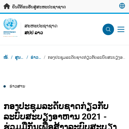
ຂ້າມຂໍ້ມູນຫຼັກ
ຍິນດີຕ້ອນຮັບສູ່ສະຫະປະຊາຊາດ
UN Logo
ສະ​ຫະ​ປະ​ຊາ​ຊາດ
ສປປ ລາວ
ສະ​ຫະ​ປະ​ຊາ​ຊາດ
ສປປ ລາວ
Breadcrumb
ໜ້າຫຼັກ
/
ສູນຂ່າວສານ
/
ຂ່າວສານຕ່າງໆ
/
ກອງປະຊຸມລະດັບຊາດກ່ຽວກັບລະບົບສະບຽງອາຫານ 2021 - ຮ່ວມມືກັນເພື່ອສ້າງລະບົບສະບຽງອາຫານທີ່ຍືນຍົງ
ຂ່າວສານ
ກອງປະຊຸມລະດັບຊາດກ່ຽວກັບ
ລະບົບສະບຽງອາຫານ 2021 -
ຮ່ວມມືກັນເພື່ອສ້າງລະບົບສະບຽງ