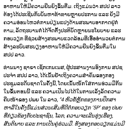
ອາຫານໃຫ້ມີຄວາມຍືນຍົງຂຶ້ນຕື່ມ. ເຖິງແມ່ນວ່າ ສປປ ລາວ
ຕ້ອງໄດ້ປະເຊີນກັບບັນຫາທ້າທາຍຫຼາຍປະການ ແລະ ຍັງມີ
ຄວາມອ່ອນໄຫວຕໍ່ການປ່ຽນແປງດ້ານສະພາບອາກາດຢູ່ກໍ່
ຕາມ, ລັດຖະບານກໍ່ໄດ້ຈັດຕັ້ງປະຕິບັດຫຼາຍນະໂຍບາຍ ແລະ
ກອບວຽກ ທີ່ຊ່ວຍສ້າງສະພາບແວດລ້ອມທີ່ເອື້ອອຳນວຍຕໍ່ການ
ສ້າງລະບົບສະບຽງອາຫານໃຫ້ມີຄວາມຍືນຍົງຂຶ້ນຕື່ມໃນ
ສປປ ລາວ.
ທ່ານນາງ ຊາຣາ ເຊັກເກນເນສ, ຜູ້ປະສານງານອົງການ ສປຊ
ປະຈຳ ສປປ ລາວ, ໄດ້ເນັ້ນຢ້ຳເຖິງຄວາມສຳຄັນຂອງກອງ
ປະຊຸມລະດັບຊາດໃນຄັ້ງນີ້, ໂດຍເນັ້ນໜັກໃສ່ການຮ່ວມມືກັນ
ໃນຂັ້ນຕອນນີ້ ແລະ ຄວາມເປັນໄປໄດ້ໃນການເລັ່ງລັດຄວາມ
ຄືບໜ້າຂອງ ປພຍ ໃນ ລາວ,
“4 ຫົວຂໍ້ຫຼັກຂອງການປຶກສາ
ຫາລືໃນຄັ້ງນີ້ແມ່ນສ່ວນເສີມທີ່ດີຕໍ່ກອບວຽກ ‘5P’ ຂອງ ປພຍ
ທີ່ກ່ຽວຂ້ອງກັບປະຊາຊົນ, ໂລກ, ຄວາມຈະເລີນຮູ່ງເຮືອງ,
ສັນຕິພາບ ແລະ ການເປັນຄູ່ຮ່ວມມື. ທັງສອງກອບວຽກແມ່ນມີ