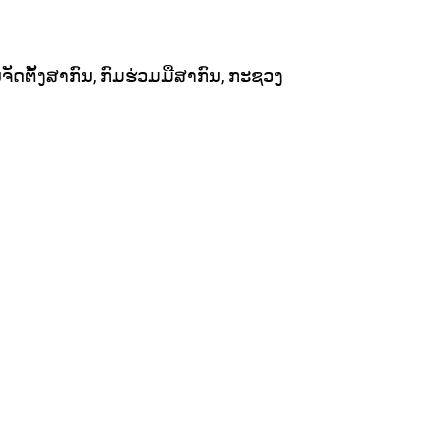
ັດຕັ້ງສາກົນ, ກົມຮ່ວມມືສາກົນ, ກະຊວງ