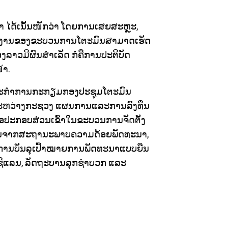
ຣາ ໄດ້ເນັ້ນໜັກວ່າ ໂດຍການເສຍສະຫຼະ,
ຮ່ວມງານຂອງຂະບວນການໂຕະມົນສາມາດເຮັດ
ລາວມີຜົນສໍາເລັດ ກໍ່ຄືການປະຕິບັດ
້າ.
ິດຈະກໍາການກະກຽມກອງປະຊຸມໂຕະມົນ
ລະຫວ່າງກະຊວງ ແຜນການແລະການລົງທຶນ
ື່ອປະກອບສ່ວນເຂົ້າໃນຂະບວນການຈັດຕັ້ງ
ດພົ້ນຈາກສະຖານະພາບຄວາມດ້ອຍພັດທະນາ,
ການບັນລຸເປົ້າໝາຍການພັດທະນາແບບຍືນ
ີແລນ, ລັດຖະບານລຸກຊໍາບວກ ແລະ