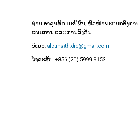
ທ່ານ ອາລຸນສິດ ມະນີຜົນ, ຫົວໜ້າພະແນກອົງການຈ
ແຜນການ ແລະ ການລົງທຶນ.
ອີເມວ:
alounsith.dic@gmail.com
ໂທລະສັບ: +856 (20) 5999 9153