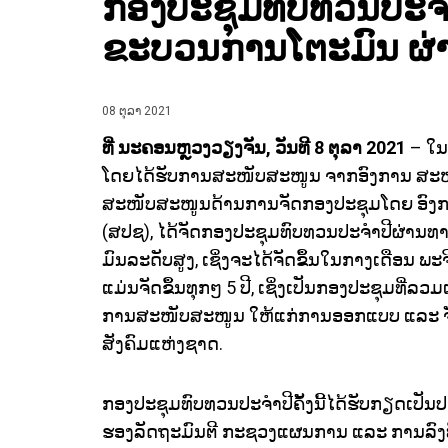
ກອງປະຊຸມທົບທວນປະຈໍາ
ຂະບວນການໂຕະມົນ ຜ
08 ຕຸລາ 2021
ທີ່ ນະຄອນຫຼວງວຽງຈັນ, ວັນທີ
8
ຕຸລາ
2021
– ໃນ
ໂດຍໄດ້ຮັບການສະໜັບສະໜູນ ຈາກອົງການ ສະ
ສະໜັບສະໜູນດ້ານການຈັດກອງປະຊຸມໂດຍ ອົງກ
(ສປຊ), ໄດ້ຈັດກອງປະຊຸມທົບທວນປະຈໍາປີຜ່ານທ
ມົນລະດັບສູງ, ເຊິ່ງຈະໄດ້ຈັດຂຶ້ນໃນກາງເດືອນ 
ແມ່ນຈັດຂຶ້ນທຸກໆ 5 ປີ, ເຊິ່ງເປັນກອງປະຊຸມທີ່ລວມ
ການສະໜັບສະໜູນ ໃຫ້ແກ່ການອອກແບບ ແລະ ຈັ
ສັງຄົມແຫ່ງຊາດ.
ກອງປະຊຸມທົບທວນປະຈໍາປີຄັ້ງນີ້ໄດ້ຮັບກຽດເປັນ
ຮອງລັດຖະມົນຕີ ກະຊວງແຜນການ ແລະ ການລົງທຶ