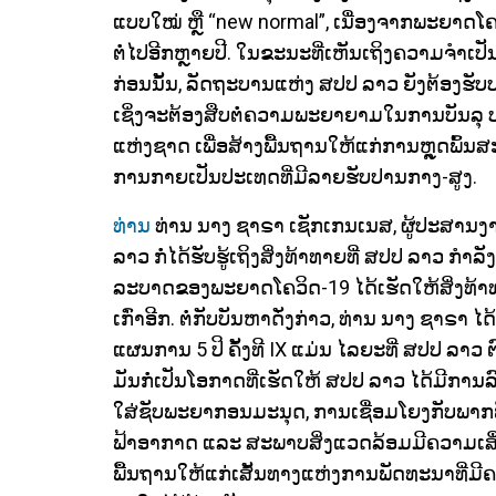
ແບບໃໝ່ ຫຼື “new normal”, ເນື່ອງຈາກພະຍາດໂຄວ
ຕໍ່ໄປອີກຫຼາຍປີ. ໃນຂະນະທີ່ເຫັນເຖິງຄວາມຈໍາເ
ກ່ອນນັ້ນ, ລັດຖະບານແຫ່ງ ສປປ ລາວ ຍັງຕ້ອງຮ
ເຊິ່ງຈະຕ້ອງສືບຕໍ່ຄວາມພະຍາຍາມໃນການບັນລຸ 
ແຫ່ງຊາດ ເພື່ອສ້າງພື້ນຖານໃຫ້ແກ່ການຫຼຸດພ
ການກາຍເປັນປະເທດທີ່ມີລາຍຮັບປານກາງ-ສູງ.
ທ່ານ
ທ່ານ ນາງ ຊາຣາ ເຊັກເກນເນສ, ຜູ້ປະສາ
ລາວ ກໍ່ໄດ້ຮັບຮູ້ເຖິງສິ່ງທ້າທາຍທີ່ ສປປ ລາວ ກໍາ
ລະບາດຂອງພະຍາດໂຄວິດ-19 ໄດ້ເຮັດໃຫ້ສິ່ງທ້າທາຍ
ເກົ່າອີກ. ຕໍ່ກັບບັນຫາດັ່ງກ່າວ, ທ່ານ ນາງ ຊາຣາ 
ແຜນການ 5 ປິ ຄັ້ງທີ IX ແມ່ນ ໄລຍະທີ່ ສປປ ລາວ ຕ
ມັນກໍ່ເປັນໂອກາດທີ່ເຮັດໃຫ້ ສປປ ລາວ ໄດ້ມີການລ
ໃສ່ຊັບພະຍາກອນມະນຸດ, ການເຊື່ອມໂຍງກັບພາກພ
ຟ້າອາກາດ ແລະ ສະພາບສິ່ງແວດລ້ອມມີຄວາມເສື່ອ
ພື້ນຖານໃຫ້ແກ່ເສັ້ນທາງແຫ່ງການພັດທະນາທີ່ມີຄວ