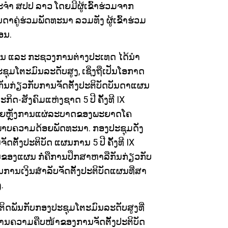
ຳ ສປປ ລາວ ໂດຍມີຜູ້ເຂົ້າຮ່ວມຈາກ
າຄູ່ຮ່ວມພັດທະນາ ລວມທັງ ຜູ້ເຂົ້າຮ່ວມ
ອນ.
ນ ແລະ ກະຊວງການຕ່າງປະເທດ ໄດ້ນໍາ
ມໂຕະມົນລະດັບສູງ, ເຊິ່ງຖືເປັນໂອກາດ
ືກັນກ່ຽວກັບການຈັດຕັ້ງປະຕິບັດບັນດາແຜນ
ິດ-ສັງຄົມແຫ່ງຊາດ 5 ປີ ຄັ້ງທີ IX
ພາຍຫຼັງການແຜ່ລະບາດຂອງພະຍາດໂຄ
າບຄວາມດ້ອຍພັດທະນາ. ກອງປະຊຸມດັ່ງ
ດຕັ້ງປະຕິບັດ ແຜນການ 5 ປີ ຄັ້ງທີ IX
ອງແຜນ ກໍ່ຄືການປຶກສາຫາລືກັນກ່ຽວກັບ
ນເງິນສໍາລັບຈັດຕັ້ງປະຕິບັດແຜນທີ່ສາ
.
ີ່ຕິດພັນກັບກອງປະຊຸມໂຕະມົນລະດັບສູງທີ່
ດ້ານຄວາມຄືບໜ້າຂອງການຈັດຕັ້ງປະຕິບັດ