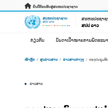
ຂ້າມຂໍ້ມູນຫຼັກ
ຍິນດີຕ້ອນຮັບສູ່ສະຫະປະຊາຊາດ
UN Logo
ສະ​ຫະ​ປະ​ຊາ​
ສະ​ຫະ​ປະ​ຊາ​ຊາດ
ສປປ ລາວ
ສປປ ລາວ
ກ່ຽວກັບ
ບັນດາເປົ້າໝາຍການພັດທະນາ
Breadcrumb
ໜ້າຫຼັກ
/
ສູນຂ່າວສານ
/
ຂ່າວສານຕ່າງໆ
/
ກອງປະຊຸມທົ
ຂ່າວສານ