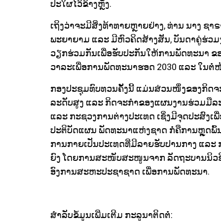
ປະໃຜໄວ້ຂ້າງຫຼັງ.
ເຖິງວ່າຈະມີສິ່ງທ້າທາຍຫຼາຍຢ່າງ, ທ່ານ ນາງ ຊາ
ພະຍາຍາມ ແລະ ມີຫົວຄິດສ້າງສັນ, ບັນດາຄູ່
ວຽກຮ່ວມກັນເພື່ອຮັບປະກັນໃຫ້ການພັດທະນາ ຂອງ
ວາລະເພື່ອການພັດທະນາຮອດ 2030 ແລະ ໃນຕໍ່ໜ
ກອງປະຊຸມທົບທວນຄັ້ງນີ້ ແມ່ນສ່ວນໜຶ່ງຂອງກ
ລະດັບສູງ ແລະ ກິດຈະກໍາຂອງແຜນງານຮ່ວມມື
ແລະ ກະຊວງການຕ່າງປະເທດ ເຊິ່ງມີຈຸດປະສົງເພ
ປະຕິບັດແຜນ ພັດທະນາແຫ່ງຊາດ ກໍ່ຄືການຫຼຸ
ການກາຍເປັນປະເທດທີ່ມີລາຍຮັບປານກາງ ແລະ 
ຍົງ ໂດຍການສະໜັບສະໜູນຈາກ ລັດຖະບານນິວຊ
ອົງການສະຫະປະຊາຊາດ ເພື່ອການພັດທະນາ.
ສໍາລັບຂໍ້ມູນເພີ່ມເຕີມ ກະລູນາຕິດຕໍ່: