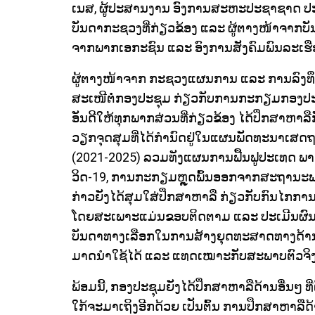
ເນສ, ຜູ້ປະສານງານ ອົງການສະຫະປະຊາຊາດ ປະຈ
ບັນດາກະຊວງທີ່ກ່ຽວຂ້ອງ ແລະ ຜູ້ຕາງໜ້າຈາກບັນດ
ຈາກພາກເອກະຊົນ ແລະ ອົງການສັງຄົມພົນລະເຮື
ຜູ້ຕາງໜ້າຈາກ ກະຊວງແຜນການ ແລະ ການລົງທຶ
ສະເໜີຕໍ່ກອງປະຊຸມ ກ່ຽວກັບການກະກຽມກອງປະຊຸ
ອັນດີໃຫ້ທຸກພາກສ່ວນທີ່ກ່ຽວຂ້ອງ ໄດ້ປຶກສາຫາລ
ວຽກຈຸດສຸມທີ່ໄດ້ກໍານົດຢູ່ໃນແຜນພັດທະນາເສດຖະກ
(2021-2025) ລວມທັງແຜນການຟື້ນຟູປະເທດ 
ວິດ-19, ການກະກຽມຫຼຸດພົ້ນອອກຈາກສະຖານະພ
ກ່າວຍັງໄດ້ສຸມໃສ່ປຶກສາຫາລື ກ່ຽວກັບກົນໄກການຈັ
ໂດຍສະເພາະແມ່ນຂອບຕິດຕາມ ແລະ ປະເມີນຜົນຂ
ບັນດາທາງເລືອກໃນການສ້າງຍຸດທະສາດທາງດ້ານກາ
ມາດນໍາໃຊ້ໄດ້ ແລະ ແທດເໝາະກັບສະພາບຕົວຈິງ
ພ້ອມນີ້, ກອງປະຊຸມຍັງໄດ້ປຶກສາຫາລືດ້ານອື່ນໆ
ທ
ໃກ້ຈະມາເຖິງອີກດ້ວຍ ເປັນຕົ້ນ ການປຶກສາຫາລື