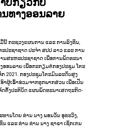
ປີກ່ຽວກັບ
່ານທາງອອນລາຍ
ມື້ນີ້ ກະຊວງແຜນການ ແລະ ການລົງທຶນ,
ຫະປະຊາຊາດ ປະຈໍາ ສປປ ລາວ ແລະ ການ
ານສະຫະປະຊາຊາດ ເພື່ອການພັດທະນາ​​
າງອອນລາຍ ເພື່ອກະກຽມຕໍ່ກອງປະຊຸມ ໂຕະ
ພະຈິກ 2021. ກອງປະຊຸມໂຕະມົນລະດັບສູງ
ເອົາຜູ້ເຂົ້າຮ່ວມຈາກທຸກພາກສ່ວນ ເພື່ອເປັນ
ດຕັ້ງປະຕິບັດ ແຜນພັດທະນາເສດຖະກິດ-
ປະທານໂດຍ ທ່ານ ນາງ ພອນວັນ ອຸທະວົງ,
ນ ແລະ ທ່ານ ທ່ານ ນາງ ຊາຣາ ເຊັກເກນ