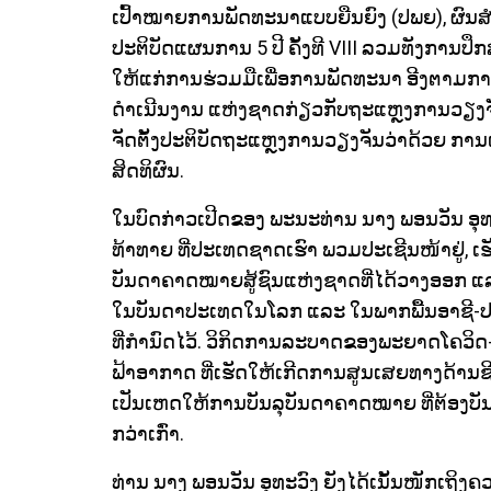
ເປົ້າໝາຍການພັດທະນາແບບຍືນຍົງ (ປພຍ), ຜົນສໍ
ປະຕິບັດແຜນການ 5 ປີ ຄັ້ງທີ VIII ລວມທັງການປ
ໃຫ້ແກ່ການຮ່ວມມືເພື່ອການພັດທະນາ
ອີງຕາມກ
ດໍາເນີນງານ
ແຫ່ງຊາດກ່ຽວກັບຖະແຫຼງການວຽງຈັນ, 
ຈັດຕັ້ງປະຕິບັດຖະແຫຼງການວຽງຈັນວ່າດ້ວຍ ການເ
ສິດທິຜົນ.
ໃນບົດກ່າວເປີດຂອງ ພະນະທ່ານ ນາງ ພອນວັນ ອຸທ
ທ້າທາຍ ທີ່ປະເທດຊາດເຮົາ ພວມປະເຊີນໜ້າຢູ່, ເ
ບັນດາຄາດໝາຍສູ້ຊົນແຫ່ງຊາດທີ່ໄດ້ວາງອອກ ແລະ ກ
ໃນບັນດາປະເທດໃນໂລກ ແລະ ໃນພາກພື້ນອາຊີ-ປາ
ທີ່ກໍານົດໄວ້. ວິກິດການລະບາດຂອງພະຍາດໂຄວິ
ຟ້າອາກາດ ທີ່ເຮັດໃຫ້ເກີດການສູນເສຍທາງດ້າ
ເປັນເຫດໃຫ້ການບັນລຸບັນດາຄາດໝາຍ ທີ່ຕ້ອງບັນລ
ກວ່າເກົ່າ.
ທ່ານ ນາງ ພອນວັນ ອຸທະວົງ ຍັງໄດ້ເນັ້ນໜັກເຖິງຄວ