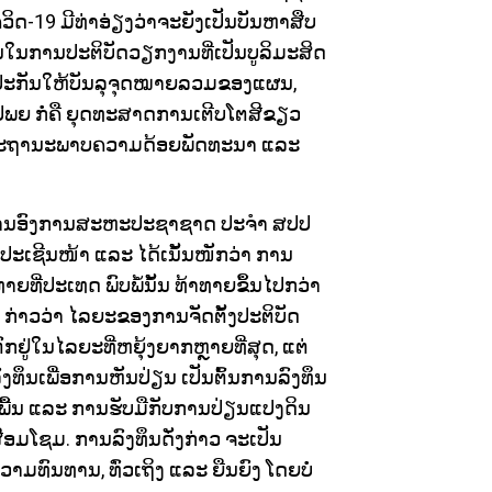
ິດ-19 ມີທ່າອ່ຽງວ່າຈະຍັງເປັນບັນຫາສືບ
ປັນໃນການປະຕິບັດວຽກງານທີ່ເປັນບູລິມະສິດ
ັບປະກັນໃຫ້ບັນລຸຈຸດໝາຍລວມຂອງແຜນ,
ປພຍ ກໍ່ຄື ຍຸດທະສາດການເຕີບໂຕສີຂຽວ
ົ້ນສະຖານະພາບຄວາມດ້ອຍພັດທະນາ ແລະ
ນງານອົງການສະຫະປະຊາຊາດ ປະຈໍາ ສປປ
ລັງປະເຊີນໜ້າ ແລະ ໄດ້ເນັ້ນໜັກວ່າ ການ
ທີ່ປະເທດ ພົບພໍ້ນັ້ນ ທ້າທາຍຂຶ້ນໄປກວ່າ
ໄດ້ ກ່າວວ່າ ໄລຍະຂອງການຈັດຕັ້ງປະຕິບັດ
ົກຢູ່ໃນໄລຍະທີ່ຫຍຸ້ງຍາກຫຼາຍທີ່ສຸດ, ແຕ່
ົງທຶນເພື່ອການຫັນປ່ຽນ ເປັນຕົ້ນການລົງທຶນ
ື້ນ ແລະ ການຮັບມືກັບການປ່ຽນແປງດິນ
ມໂຊມ. ການລົງທຶນດັ່ງກ່າວ ຈະເປັນ
າມທົນທານ, ທົ່ວເຖິງ ແລະ ຍືນຍົງ ໂດຍບໍ່