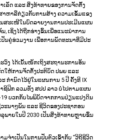
າເລັດ ແລະ ສິ່ງທ້າທາຍຂອງການຈັດຕັ້ງ
ຶກສາຫາລືກ່ຽວກັບການສ້າງ ຄວາມເຂັ້ມແຂງ
ານສະເໜີໃນບົດລາຍງານການປະເມີນແຜນ
ເຊິ່ງໄດ້ຖືກຮ່າງຂຶ້ນເພື່ອແນະນໍາການ
ປັນຄູ່ຮ່ວມງານ ເພື່ອການພັດທະນາທີ່ມີປະ
ະວົງ ໄດ້ເນັ້ນໜັກເຖິງສະຖານະການອັນ
ຮັດໃຫ້ການຈັດຕັ້ງປະຕິບັດ ປພຍ ແລະ
ໍານົດໄວ້ຢູ່ໃນແຜນການ 5 ປີ ຄັ້ງທີ IX
ຊີຟິກ ລວມທັງ ສປປ ລາວ ບໍ່ໄປຕາມແຜນ
ດ-19 ບວກກັບໄພພິບັດຈາກການປ່ຽນແປງດິນ
ນຊີວະນາໆພັນ ແລະ ຊີວິດຂອງປະຊາກອນ
ຸພາຍໃນປີ 2030 ເປັນສິ່ງທ້າທາຍຫຼາຍຂຶ້ນ
າມຈໍາເປັນໃນການປັບຕົວເຂົ້າກັບ “ວິຖີຊີວິດ