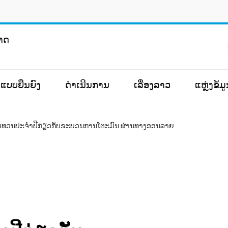
ຊາດ
ແບບຍືນຍົງ
ດຳເນີນການ
ເລື່ອງລາວ
ແຫຼ່ງຂໍ້
ບທວນປະຈໍາປີກ່ຽວກັບຂະບວນການໂຕະມົນ ຜ່ານທາງອອນລາຍ