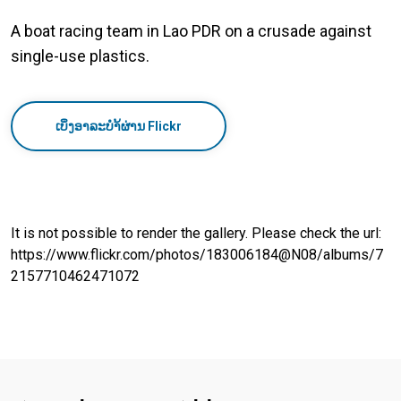
A boat racing team in Lao PDR on a crusade against
single-use plastics.
ເບິ່ງອາລະບຳ້ຜ່ານ Flickr
It is not possible to render the gallery. Please check the url:
https://www.flickr.com/photos/183006184@N08/albums/7
2157710462471072