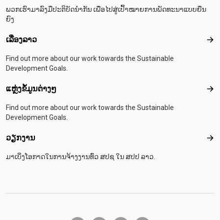
ພວກເຮົາມາລົງມືປະຕິບັດນຳກັນ ເພື່ອໄປສູ່ເປົ້າໝາຍການພັດທະນາແບບຍືນ
ຍົງ
ເລື່ອງລາວ
ເລື່
Find out more about our work towards the Sustainable
Development Goals.
ແຫຼ່ງຂໍ້ມູນຕ່າງໆ
ແຫຼ່
Find out more about our work towards the Sustainable
Development Goals.
ວຽກງານ
ວຽ
ມາເບິ່ງໂອກາດໃນການຈ້າງງານທົ່ວ ສປຊ ໃນ ສປປ ລາວ.