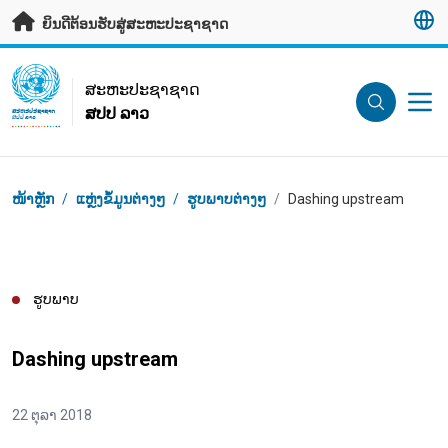
ຂ້າມຂໍ້ມູນຫຼັກ
ຍິນດີຕ້ອນຮັບສູ່ສະຫະປະຊາຊາດ
UN Logo
ສະ​ຫະ​ປະ​ຊາ​ຊາດ
ສປປ ລາວ
ສະ​ຫະ​ປະ​ຊາ​ຊາດ
ສປປ ລາວ
Breadcrumb
ໜ້າຫຼັກ
/
ແຫຼ່ງຂໍ້ມູນຕ່າງໆ
/
ຮູບພາບຕ່າງໆ
/
Dashing upstream
ຮູບພາບ
Dashing upstream
22 ຕຸລາ 2018