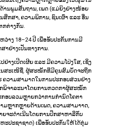
ດ້ານພູມສັນຖານ, ເພດ (ແມ່ຍິງຢ່າງໜ້ອຍ
ກສາ, ຄວາມພິການ, ຊົນເຜົ່າ ແລະ ອື່ນ
ຕກຕ່າງກັນ.
ຫວ່າງ 18–24 ປີ ເພື່ອຮັບປະກັນການມີ
ຶກສາຢ່າງເປັນທາງການ.
່າງເປີດເຜີຍ ແລະ ມີຄວາມໂປ່ງໃສ, ເຊິ່ງ
ເໜີຊື່. ຜູ້ສະໝັກທີ່ມີຄຸນສົມບັດຈະຖືກ
, ແລະ ຄວາມສາມາດໃນການປະກອບສ່ວນຢ່າງ
ຖືກພິຈາລະນາໂດຍການກວດກາຜູ້ສະໝັກ
ງປະກອບລວມຫຼາຍກວ່າການກຳນົດໂຄຕາ
ນຄວາມຫຼາກຫຼາຍດ້ານເພດ, ຄວາມສາມາາດ,
ດທ້າຍຈະດຳເນີນໂດຍການປຶກສາຫາລືກັບ
ປະຊາຊາດ) ເພື່ອຮັບປະກັນໃຫ້ໄດ້ກຸ່ມ