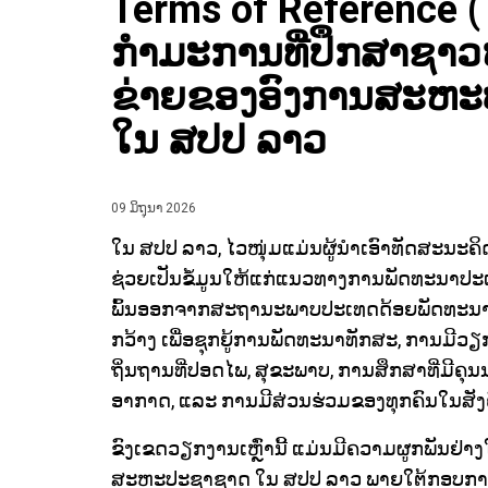
Terms of Reference 
ກຳມະການທີ່ປຶກສາຊາວໜຸ
ຂ່າຍຂອງອົງການສະຫະ
ໃນ ສປປ ລາວ
09 ມິຖຸນາ 2026
ໃນ ສປປ ລາວ, ໄວໜຸ່ມແມ່ນຜູ້ນຳເອົາທັດສະນະຄ
ຊ່ວຍເປັນຂໍ້ມູນໃຫ້ແກ່ແນວທາງການພັດທະນາປະ
ພົ້ນອອກຈາກສະຖານະພາບປະເທດດ້ອຍພັດທະນາ
ກວ້າງ ເພື່ອຊຸກຍູ້ການພັດທະນາທັກສະ, ການມີວຽ
ຖິ່ນຖານທີ່ປອດໄພ, ສຸຂະພາບ, ການສຶກສາທີ່ມີຄຸ
ອາກາດ, ແລະ ການມີສ່ວນຮ່ວມຂອງທຸກຄົນໃນສັງ
ຂົງເຂດວຽກງານເຫຼົ່ານີ້ ແມ່ນມີຄວາມຜູກພັນຢ່າ
ສະຫະປະຊາຊາດ ໃນ ສປປ ລາວ ພາຍໃຕ້ກອບການຮ