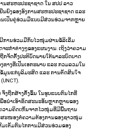
ອົງການສະຫະປະຊາຊາດ ໃນ ສປປ ລາວ
ບຍືນຍົງຂອງອົງການສະຫະປະຊາຊາດ ແລະ
ການເປັນຄູ່ຮ່ວມມືແບບມີສ່ວນຮ່ວມຈາກຫຼາຍ
ານຮ່ວມມືກັບໄວໜຸ່ມຜ່ານຂໍ້ລິເລີ່ມ
ດຈະກຳຕ່າງໆຂອງແຜນງານ. ເຖິງວ່າຄວາມ
່ນຖືກຈັດຕັ້ງປະຕິບັດພາຍໃຕ້ພາລະບົດບາດ
ອງທາງທີ່ເປັນເອກະພາບ ແລະ ກວມລວມໃນ
ຂໍ້ມູນແກ່ບູລິມະສິດ ແລະ ການຕັດສິນໃຈ
(UNCT).
ຶ່ງຖືກສ້າງຕັ້ງຂຶ້ນ ໃນຮູບແບບກົນໄກທີ່
ພື່ອນຳເອົາທັດສະນະອັນຫຼາກຫຼາຍຂອງ
ວາມຄິດເຫັນຈາກໄວໜຸ່ມທີ່ມີພື້ນຖານ
ອບສະໜອງຕໍ່ຄວາມຕ້ອງການຂອງຊາວໜຸ່ມ
ີມເຕັມກົນໄກການມີສ່ວນຮ່ວມຂອງ