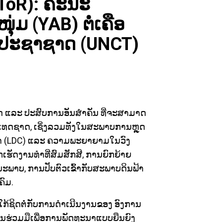
(ToR): ຄະນະ
່ມ (YAB) ຕໍ່ເຄືອ
ປະຊາຊາດ (UNCT)
ິດ ແລະ ປະສົບການອັນສຳຄັນ ທີ່ຈະສາມາດ
ເທດຊາດ, ເຊິ່ງລວມທັງໃນສະພາບການຫຼຸດ
 (LDC) ແລະ ຄວາມພະຍາຍາມໃນວົງ
ກເຮັດງານທຳທີ່ສົມສັກສີ, ການຍົກຍ້າຍ
ນນະພາບ, ການປັບຕົວເຂົ້າກັບສະພາບດິນຟ້າ
ຄົມ.
ງໃກ້ຊິດຕໍ່ກັບການດຳເນີນງານຂອງ ອົງການ
່ວມມືເພື່ອການພັດທະນາແບບຍືນຍົງ