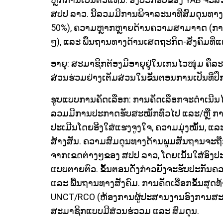
ສປປ ລາວ. ນີ້ລວມມີການພິຈາລະນາທີ່ສົມດຸນທາງ
50%), ຄວາມຫຼາກຫຼາຍດ້ານຄວາມສາມາາດ (ການສຶ
ໆ), ແລະ ພື້ນຖານທາງດ້ານເສດຖະກິດ-ສັງຄົມທີ່ແ
ອາຍຸ: ສະມາຊິກຕ້ອງມີອາຍຸຢູ່ໃນເກນໄວໜຸ່ມ ຄືລະ
ສ່ວນຮ່ວມຢ່າງເຕັມສ່ວນໃນຂັ້ນຕອນການເປັນທີ່ປ
ຮູບແບບການຄັດເລືອກ: ການຄັດເລືອກຈະດຳເນີນໄປຢ
ລວມມີການປະກາດຮັບສະໝັກທົ່ວໄປ ແລະ/ຫຼື ການສະ
ປະເມີນໂດຍອີງໃສ່ແຮງຈູງໃຈ, ຄວາມມຸ່ງໝັ້ນ
ສ້າງສັນ. ຄວາມສົມດຸນທາງດ້ານພູມສັນຖານຈະ
ຈາກເຂດຕ່າງໆຂອງ ສປປ ລາວ, ໂດຍເນັ້ນໃສ່ອົ
ແບບຕາຍຕົວ. ຂັ້ນຕອນດັ່ງກ່າວຍັງຈະຮັບປະກັ
ແລະ ພື້ນຖານທາງສັງຄົມ. ການຄັດເລືອກຂັ້ນສຸ
UNCT/RCO (ຫ້ອງການຜູ້ປະສານງານອົງການສະຫະ
ສະມາຊິກແບບມີສ່ວນຮ່ວວມ ແລະ ສົມດຸນ.