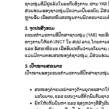
ຊາວໜຸ່ມທີ່ມີຢູ່ແລ້ວໃນລະດັບອົງການ. ຜ່ານ YAB 
ສ່ວນຮ່ວມຂອງຊາວໜຸ່ມມີຄວາມເປັນລະບົບ, ມີ
ຫຼາຍຂຶ້ນ ເພື່ອສະໜັບສະໜູນການພັດທະນາແບບຍ
2. ຈຸດປະສົງຮວມ
ຄະນະກຳມະການທີ່ປຶກສາຊາວໜຸ່ມ (YAB) ຈະເຮັດໜ້
ທາງການໃຫ້ແກ່ UNCT ໃນ ສປປ ລາວ, ໂດຍການສ
ແລະ ຂໍ້ສະເໜີແນະ ເພື່ອຮັບປະກັນວ່ານະໂຍບາຍ,
ແມ່ນມີການຕອບສະໜອງຕໍ່ຊາວໜຸ່ມ, ມີສ່ວນຮ່ວມຈ
3. ເປົ້າໝາຍສະເພາະ
ເປົ້າໝາຍຂອງຄະນະກຳມະການທີ່ປຶກສາຊາວໜຸ່ມ 
ສະໜອງຄຳແນະນຳທາງດ້ານຍຸດທະສາດໃຫ້ແກ
ນະໂຍບາຍ, ແລະ ແຜນງານທີ່ຕິດພັນກັບຊາວ
ຍົກໃຫ້ເຫັນບັນຫາ ແລະ ຊ່ອງຫວ່າງທີ່ສົ່ງຜ