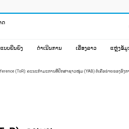
ຊາດ
ແບບຍືນຍົງ
ດຳເນີນການ
ເລື່ອງລາວ
ແຫຼ່ງຂໍ້
eference (ToR): ຄະນະກຳມະການທີ່ປຶກສາຊາວໜຸ່ມ (YAB) ຕໍ່ເຄືອຂ່າຍຂອງ