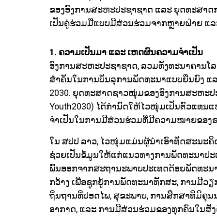
ຂອງອົງການສະຫະປະຊາຊາດ ແລະ ຍຸດທະສາດການເປັ
ເປັນຄູ່ຮ່ວມມືແບບມີສ່ວນຮ່ວມຈາກຫຼາຍຝ່າຍ ແລະ ຫຼ
1. ຄວາມເປັນມາ ແລະ ເຫດຜົນຄວາມຈຳເປັນ
ອົງການສະຫະປະຊາຊາດ, ລວມທັງທະນາຄານໂລກ, ໄດ້ຮ
ສຳຄັນໃນການບັນລຸການພັດທະນາແບບຍືນຍົງ ແລະ 
2030. ຍຸດທະສາດຊາວໜຸ່ມຂອງອົງການສະຫະປະ
Youth2030) ໄດ້ກຳນົດໃຫ້ໄວໜຸ່ມເປັນຕົວແທນແ
ຈຳເປັນໃນການມີສ່ວນຮ່ວມທີ່ມີຄວາມໝາຍຂອງຊ
ໃນ ສປປ ລາວ, ໄວໜຸ່ມແມ່ນຜູ້ນຳເອົາທັດສະນະຄ
ຊ່ວຍເປັນຂໍ້ມູນໃຫ້ແກ່ແນວທາງການພັດທະນາປະ
ພົ້ນອອກຈາກສະຖານະພາບປະເທດດ້ອຍພັດທະນາ
ກວ້າງ ເພື່ອຊຸກຍູ້ການພັດທະນາທັກສະ, ການມີວຽ
ຖິ່ນຖານທີ່ປອດໄພ, ສຸຂະພາບ, ການສຶກສາທີ່ມີຄຸ
ອາກາດ, ແລະ ການມີສ່ວນຮ່ວມຂອງທຸກຄົນໃນສັງຄົ