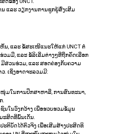
ິມະສິດຂອງ UNCT.
ານ ແລະ ວຽກງານການຊຸກຍູ້ສົ່ງເສີມ
ຫັນ, ແລະ ຂໍ້ສະເໜີແນະໃຫ້ແກ່ UNCT ຕໍ່
ມມື, ແລະ ຂໍ້ລິເລີ່ມຕ່າງໆທີ່ຖືກຄັດເລືອກ
ງ, ມີສ່ວນຮ່ວມ, ແລະ ສອດຄ່ອງກັບຄວາມ
ວ. ເຊິ່ງອາດຈະລວມມີ:
ໜຸ່ມໃນການປຶກສາຫາລື, ການສົນທະນາ,
ກ.
ົນໃນວົງກວ້າງ ເພື່ອຮວບຮວມຂໍ້ມູນ
ສິດທີ່ພົ້ນເດັ່ນ.
ຕິບັດໄດ້ຕົວຈິງ ເພື່ອເສີມສ້າງປະສິດທິ
າງໆຂອງ UN ທີ່ສະໜັບສະໜູນໄວໜຸ່ມໃນ