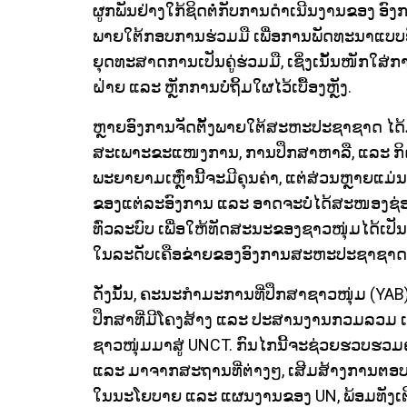
ຜູກພັນຢ່າງໃກ້ຊິດຕໍ່ກັບການດຳເນີນງານຂອງ 
ພາຍໃຕ້ກອບການຮ່ວມມື ເພື່ອການພັດທະນາແບ
ຍຸດທະສາດການເປັນຄູ່ຮ່ວມມື, ເຊິ່ງເນັ້ນໜັກໃສ່
ຝ່າຍ ແລະ ຫຼັກການບໍ່ຖິ້ມໃຜໄວ້ເບື້ອງຫຼັງ.
ຫຼາຍອົງການຈັດຕັ້ງພາຍໃຕ້ສະຫະປະຊາຊາດ ໄດ້ມີກ
ສະເພາະຂະແໜງການ, ການປຶກສາຫາລື, ແລະ ກິ
ພະຍາຍາມເຫຼົ່ານີ້ຈະມີຄຸນຄ່າ, ແຕ່ສ່ວນຫຼາຍແມ
ຂອງແຕ່ລະອົງການ ແລະ ອາດຈະບໍ່ໄດ້ສະໜອງຊ່
ທົ່ວລະບົບ ເພື່ອໃຫ້ທັດສະນະຂອງຊາວໜຸ່ມໄດ້ເປັນ
ໃນລະດັບເຄືອຂ່າຍຂອງອົງການສະຫະປະຊາຊາດ 
ດັ່ງນັ້ນ, ຄະນະກຳມະການທີ່ປຶກສາຊາວໜຸ່ມ (YAB) ຈ
ປຶກສາທີ່ມີໂຄງສ້າງ ແລະ ປະສານງານກວມລວມ ເ
ຊາວໜຸ່ມມາສູ່ UNCT. ກົນໄກນີ້ຈະຊ່ວຍຮວບຮວມຄ
ແລະ ມາຈາກສະຖານທີ່ຕ່າງໆ, ເສີມສ້າງການຕ
ໃນນະໂຍບາຍ ແລະ ແຜນງານຂອງ UN, ພ້ອມທັງເຕ