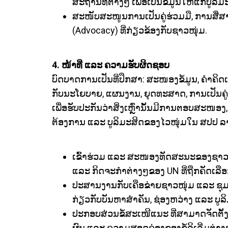
ສະຖານທີ່ຕ່າງໆ ເພື່ອເປັນຂໍ້ມູນໃຫ້ແກ່ບູລ
ສະໜັບສະໜູນການເປັນຄູ່ຮ່ວມມື, ການສື່ສ
(Advocacy) ທີ່ກ່ຽວຂ້ອງກັບຊາວໜຸ່ມ.
4. ໜ້າທີ່ ແລະ ຄວາມຮັບຜິດຊອບ
ບົດບາດການເປັນທີ່ປຶກສາ: ສະໜອງຂໍ້ມູນ, ຄຳຄິດເ
ກັບນະໂຍບາຍ, ແຜນງານ, ຍຸດທະສາດ, ການເປັນຄູ່ຮ່ວ
ເພື່ອຮັບປະກັນວ່າສິ່ງເຫຼົ່ານັ້ນມີການຕອບສະໜອ
ຕ້ອງການ ແລະ ບູລິມະສິດຂອງໄວໜຸ່ມໃນ ສປປ ລາ
ເຂົ້າຮ່ວມ ແລະ ສະໜອງທັດສະນະຂອງຊາວ
ແລະ ກິດຈະກຳຕ່າງໆຂອງ UN ທີ່ຖືກຄັດເລືອ
ປະສານງານກັບເຄືອຂ່າຍຊາວໜຸ່ມ ແລະ ຊຸມຊ
ກ່ຽວກັບບັນຫາສຳຄັນ, ຊ່ອງຫວ່າງ ແລະ ບູລິມະ
ປະກອບສ່ວນຂໍ້ສະເໜີແນະ ທີ່ສາມາດຈັດຕັ້ງປະ
ຜົນ ແລະ ຄວາມສອດຄ່ອງຂອງຂໍ້ລິເລີ່ມຕ່