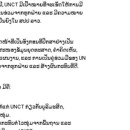
ນີ້, UNCT ມີເປົ້າໝາຍທີ່ຈະເຮັດໃຫ້ການມີ
ສ່ວນຮ່ວມຈາກທຸກຝ່າຍ ແລະ ມີຄວາມໝາຍ
ືນຍົງໃນ ສປປ ລາວ.
າທີ່ເປັນອົງກອນທີ່ປຶກສາຢ່າງເປັນ
ະໜອງຂໍ້ມູນຍຸດທະສາດ, ຄຳຄິດເຫັນ,
 ແຜນງານ, ແລະ ການເປັນຄູ່ຮ່ວມມືຂອງ UN
າກທຸກຝ່າຍ ແລະ ສ້າງຜົນກະທົບທີ່ດີ.
ມີຄື:
່ UNCT ກ່ຽວກັບບູລິມະສິດ,
ໜຸ່ມ.
ົນກະທົບຕໍ່ໄວໜຸ່ມຈາກພື້ນຖານ ແລະ