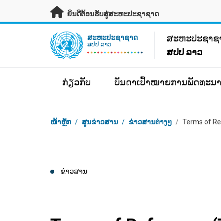
ຂ້າມຂໍ້ມູນຫຼັກ
ຍິນດີຕ້ອນຮັບສູ່ສະຫະປະຊາຊາດ
UN Logo
ສະ​ຫະ​ປະ​ຊາ​
ສະ​ຫະ​ປະ​ຊາ​ຊາດ
ສປປ ລາວ
ສປປ ລາວ
ກ່ຽວກັບ
ບັນດາເປົ້າໝາຍການພັດທະນາ
Breadcrumb
ໜ້າຫຼັກ
/
ສູນຂ່າວສານ
/
ຂ່າວສານຕ່າງໆ
/
Terms of R
ຂ່າວສານ