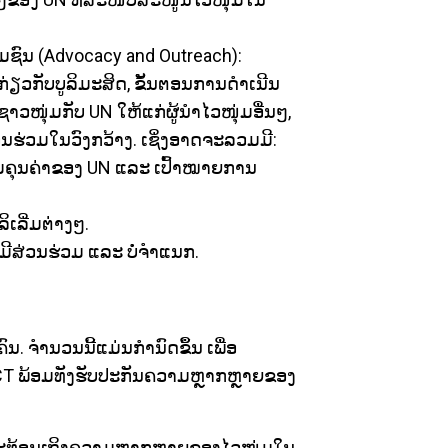
ຊຸມຊົນ (Advocacy and Outreach):
່ຽວກັບບູລິມະສິດ, ຂັ້ນຕອນການດຳເນີນ
ໜຸ່ມກັບ UN ໃຫ້ແກ່ຜູ້ນຳໄວໜຸ່ມອື່ນໆ,
ວນຮ່ວມໃນວົງກວ້າງ. ເຊິ່ງອາດຈະລວມມີ:
ີມຄຸນຄ່າຂອງ UN ແລະ ເປົ້າໝາຍການ
ເລີ່ມຕ່າງໆ.
ີສ່ວນຮ່ວມ ແລະ ບໍ່ຈຳແນກ.
. ຈຳນວນນີ້ແມ່ນກຳນົດຂຶ້ນ ເພື່ອ
NCT ພ້ອມທັງຮັບປະກັນຄວາມຫຼາກຫຼາຍຂອງ
ສະທ້ອນເຖິງຄວາມຫຼາກຫຼາຍຂອງໄວໜຸ່ມໃນ