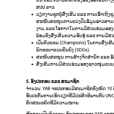
ສປປ ລາວ.
ວຽກງານຊຸກຍູ້ສົ່ງເສີມ ແລະ ການເຂົ້າເຖິງ
ສະໜັບສະໜູນການແບ່ງປັນຂໍ້ມູນຂ່າວສານກ
ງານ, ແລະ ໂອກາດໃນການມີສ່ວນຮ່ວມຂອງຊາວ
ພ້ອມທັງສົ່ງເສີມຄວາມຮັບຮູ້ ແລະ ການມີສ່
ເປັນຕົວແທນ (Champions) ໃນການສົ່ງເສ
ພັດທະນາແບບຍືນຍົງ (SDGs).
ສະໜັບສະໜູນ ການສ້າງຈິດສຳນຶກ ແລະ ຂໍ້ລິ
ສົ່ງເສີມການມີສ່ວນຮ່ວມຂອງຊາວໜຸ່ມແບບມ
5. ອົງປະກອບ ແລະ ສະມາຊິກ
ຈຳນວນ: YAB ຈະປະກອບມີສະມາຊິກທັງໝົດ 10 ຄົນ
ຮັບປະກັນການເຮັດວຽກທີ່ມີປະສິດທິພາບກັບ U
ທັດສະນະຄິດທີ່ມີຄວາມໝາຍ.
ຫຼັກການເປັນຕົວແທນ: ອົງປະກອບຂອງ YAB ຈະ