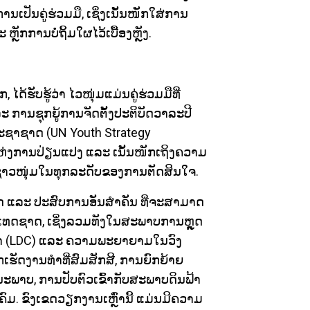
ນຄູ່ຮ່ວມມື, ເຊິ່ງເນັ້ນໜັກໃສ່ການ
ັກການບໍ່ຖິ້ມໃຜໄວ້ເບື້ອງຫຼັງ.
ັບຮູ້ວ່າ ໄວໜຸ່ມແມ່ນຄູ່ຮ່ວມມືທີ່
ການຊຸກຍູ້ການຈັດຕັ້ງປະຕິບັດວາລະປີ
ຊາຊາດ (UN Youth Strategy
ຫ່ງການປ່ຽນແປງ ແລະ ເນັ້ນໜັກເຖິງຄວາມ
າວໜຸ່ມໃນທຸກລະດັບຂອງການຕັດສິນໃຈ.
ິດ ແລະ ປະສົບການອັນສຳຄັນ ທີ່ຈະສາມາດ
ເທດຊາດ, ເຊິ່ງລວມທັງໃນສະພາບການຫຼຸດ
 (LDC) ແລະ ຄວາມພະຍາຍາມໃນວົງ
ກເຮັດງານທຳທີ່ສົມສັກສີ, ການຍົກຍ້າຍ
ນນະພາບ, ການປັບຕົວເຂົ້າກັບສະພາບດິນຟ້າ
ມ. ຂົງເຂດວຽກງານເຫຼົ່ານີ້ ແມ່ນມີຄວາມ